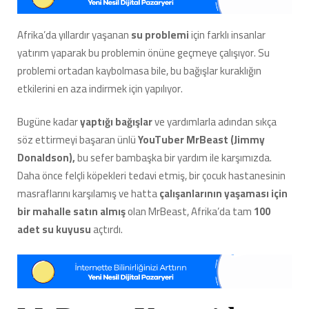
YouTuber
MrBeast,
Afrika’da yıllardır yaşanan
su problemi
için farklı insanlar
Bu
yatırım yaparak bu problemin önüne geçmeye çalışıyor. Su
Sefer
Afrika’ya
problemi ortadan kaybolmasa bile, bu bağışlar kuraklığın
100
etkilerini en aza indirmek için yapılıyor.
Adet
Su
Bugüne kadar
yaptığı bağışlar
ve yardımlarla adından sıkça
Kuyusu
Açtırdı
söz ettirmeyi başaran ünlü
YouTuber MrBeast (Jimmy
için
Donaldson),
bu sefer bambaşka bir yardım ile karşımızda.
Daha önce felçli köpekleri tedavi etmiş, bir çocuk hastanesinin
masraflarını karşılamış ve hatta
çalışanlarının yaşaması için
bir mahalle satın almış
olan MrBeast, Afrika’da tam
100
adet su kuyusu
açtırdı.