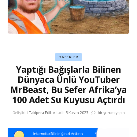
HABERLER
Yaptığı Bağışlarla Bilinen
Dünyaca Ünlü YouTuber
MrBeast, Bu Sefer Afrika’ya
100 Adet Su Kuyusu Açtırdı
Yaptığı
Geliştirici
Takipera Editor
tarih
5 Kasım 2023
bir yorum yapın
Bağışlarla
Bilinen
Dünyaca
Ünlü