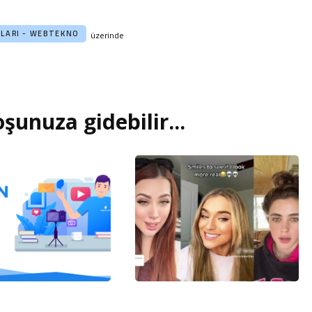
NLARI - WEBTEKNO
üzerinde
şunuza gidebilir...