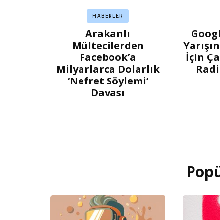
HABERLER
Arakanlı
Googl
Mültecilerden
Yarışı
Facebook’a
İçin Ç
Milyarlarca Dolarlık
Radi
‘Nefret Söylemi’
Davası
Popü