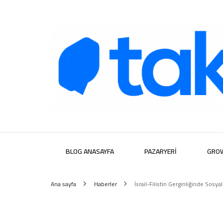
Takipera D
BLOG ANASAYFA
PAZARYERI
GRO
Ana sayfa
Haberler
İsrail-Filistin Gerginliğinde So