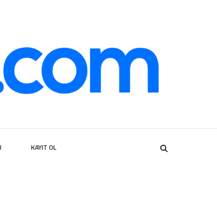
er
I
KAYIT OL