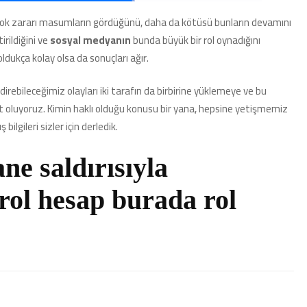
Yapılan
Dezenformasyonlar:
en çok zararı masumların gördüğünü, daha da kötüsü bunların devamını
Her
tirildiğini ve
sosyal medyanın
bunda büyük bir rol oynadığını
Gördüğünüze
İnanmayın!
ukça kolay olsa da sonuçları ağır.
için
rebileceğimiz olayları iki tarafın da birbirine yüklemeye ve bu
t oluyoruz. Kimin haklı olduğu konusu bir yana, hepsine yetişmemiz
ilgileri sizler için derledik.
ne saldırısıyla
rol hesap burada rol