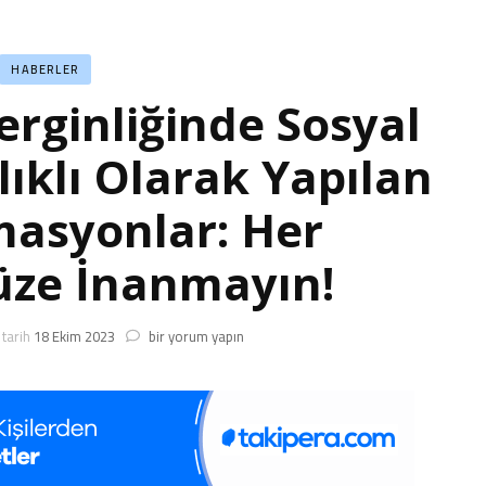
HABERLER
 Gerginliğinde Sosyal
ıklı Olarak Yapılan
asyonlar: Her
ze İnanmayın!
İsrail-
tarih
18 Ekim 2023
bir yorum yapın
Filistin
Gerginliğinde
Sosyal
Medyada
Karşılıklı
Olarak