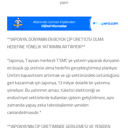
ÇIP
yapın
SEKTÖRÜNDE
LİDERLİĞİ
GERİ
KAZANMAK
İÇİN
DEV
**JAPONYA, DÜNYANIN EN BÜYÜK ÇİP ÜRETİCİSİ OLMA
YATIRIMA
HEDEFİNE YÖNELİK YATIRIMINI ARTIRIYOR**
HAZIRLANIYOR!
için
*Japonya, Tayvan merkezli TSMC’ye yatırım yaparak dünyanın
en büyük çip üreticisi olma hedefini gerçekleştirmeyi planlıyor.
Üretim kapasitesini artırmak ve çip sektöründeki üstünlüğünü
geri kazanmak için Japonya, 13 milyar dolarlık bir yatırıma
yöneliyor. Bu yatırımın amacı, tüketici elektroniği ve
endüstriyel sektörlerde kullanılan çiplerin geliştirilmesi, aynı
zamanda yapay zeka teknolojilerinin yeniden
canlandırılmasıdır.*
**JAPONYA’NIN ÇİP ÜRETİMİNDE GERİLEMESİ VE YENİDEN