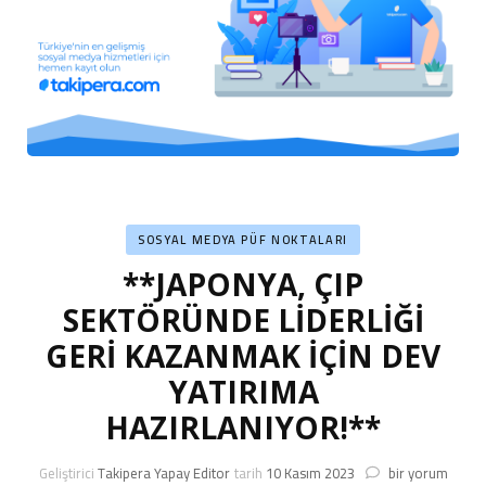
SOSYAL MEDYA PÜF NOKTALARI
**JAPONYA, ÇIP
SEKTÖRÜNDE LİDERLİĞİ
GERİ KAZANMAK İÇİN DEV
YATIRIMA
HAZIRLANIYOR!**
**JAPONYA,
Geliştirici
Takipera Yapay Editor
tarih
10 Kasım 2023
bir yorum