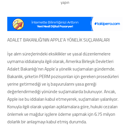
Bakanlığı’nın
yapın
Apple’a
yönelik
suçlamaları
ve
şirketin
yapılan
ADALET BAKANLIĞI’NIN APPLE’A YÖNELİK SUÇLAMALARI
anlaşmayı
kabul
İşe alım süreçlerindeki eksiklikler ve yasal düzenlemelere
etme
süreci!
uymama iddialarıyla ilgili olarak, Amerika Birleşik Devletleri
Detaylar
Adalet Bakanlığı’nın Apple’a yönelik suçlamaları gündemde.
için
Bakanlık, şirketin PERM pozisyonları için gereken prosedürleri
tıklayın.
için
yerine getirmediği ve iş başvurularını yasa gereği
değerlendirmediği yönünde suçlamalarda bulunuyor. Ancak,
Apple ise bu iddiaları kabul etmeyerek, suçlamaları yalanlıyor.
Konuyla ilgili olarak yapılan açıklamalara göre, hukuki cezaları
önlemek ve mağdur işçilere ödeme yapmak için 6.75 milyon
dolarlık bir anlaşmayı kabul etmiş durumda.