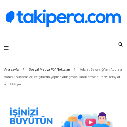
Takipera Dijital Hizmetler
Ana sayfa
Sosyal Medya Püf Noktaları
Adalet Bakanlığı’nın Apple’a
yönelik suçlamaları ve şirketin yapılan anlaşmayı kabul etme süreci! Detaylar
için tıklayın.