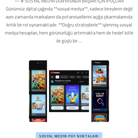
— # SOSYAL MEDYA DÜNYASINDA BAŞARI İÇİN İPUÇLARI
İpuçları
Günümüz dijital çağında **sosyal medya**, sadece bireylerin değil
Burada!
için
aynı zamanda markaların da potansiyellerini açığa çıkarmalarında
kritik bir rol oynamaktadır. **Doğru stratejilerle** işlenmiş sosyal
medya hesapları, hem görünürlüğü artırmakta hem de hedef kitle
ile güçlü bir …
SOSYAL MEDYA PÜF NOKTALARI