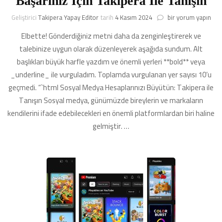
Başarınız İçin Takipera İle Tanışın
Başlık
Geliştirici
Takipera Yapay Editor
tarih
4 Kasım 2024
bir yorum yapın
Önerisi:
Elbette! Gönderdiğiniz metni daha da zenginleştirerek ve
Sosyal
Medya
talebinize uygun olarak düzenleyerek aşağıda sundum. Alt
Başarınız
başlıkları büyük harfle yazdım ve önemli yerleri **bold** veya
İçin
_underline_ ile vurguladım. Toplamda vurgulanan yer sayısı 10’u
Takipera
İle
geçmedi. “`html Sosyal Medya Hesaplarınızı Büyütün: Takipera ile
Tanışın
Tanışın Sosyal medya, günümüzde bireylerin ve markaların
için
kendilerini ifade edebilecekleri en önemli platformlardan biri haline
gelmiştir. …