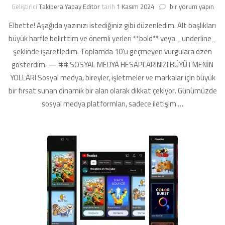
Blog
Geliştirici
Takipera Yapay Editor
tarih
1 Kasım 2024
bir yorum yapın
yazınız
Elbette! Aşağıda yazınızı istediğiniz gibi düzenledim. Alt başlıkları
için
önerilen
büyük harfle belirttim ve önemli yerleri **bold** veya _underline_
başlık:
şeklinde işaretledim. Toplamda 10’u geçmeyen vurgulara özen
Sosyal
gösterdim. — ## SOSYAL MEDYA HESAPLARINIZI BÜYÜTMENİN
Medya
Hesaplarınızı
YOLLARI Sosyal medya, bireyler, işletmeler ve markalar için büyük
Hızla
bir fırsat sunan dinamik bir alan olarak dikkat çekiyor. Günümüzde
Büyütmenin
sosyal medya platformları, sadece iletişim …
Yolları
için