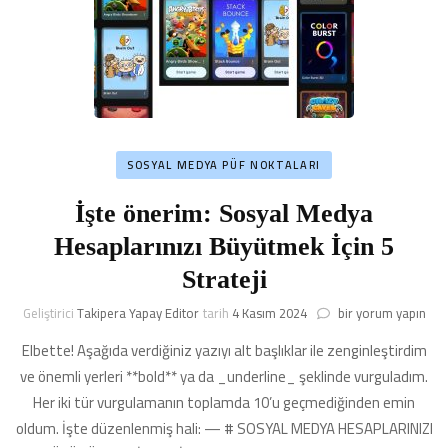
SOSYAL MEDYA PÜF NOKTALARI
İşte önerim: Sosyal Medya
Hesaplarınızı Büyütmek İçin 5
Strateji
İşte
Geliştirici
Takipera Yapay Editor
tarih
4 Kasım 2024
bir yorum yapın
önerim:
Elbette! Aşağıda verdiğiniz yazıyı alt başlıklar ile zenginleştirdim
Sosyal
Medya
ve önemli yerleri **bold** ya da _underline_ şeklinde vurguladım.
Hesaplarınızı
Her iki tür vurgulamanın toplamda 10’u geçmediğinden emin
Büyütmek
oldum. İşte düzenlenmiş hali: — # SOSYAL MEDYA HESAPLARINIZI
İçin