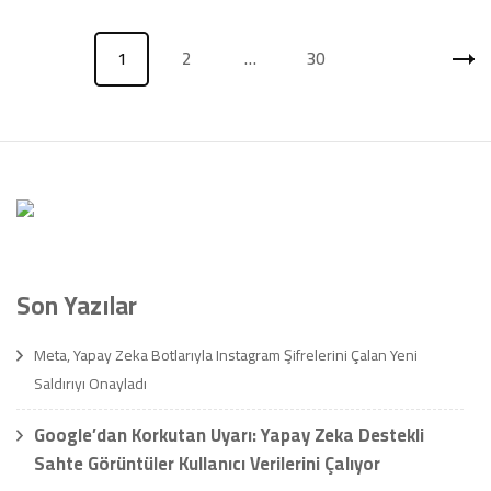
Yazı
1
2
…
30
Sayfa
Sayfa
Sayfa
sayfalaması
Son Yazılar
Meta, Yapay Zeka Botlarıyla Instagram Şifrelerini Çalan Yeni
Saldırıyı Onayladı
Google’dan Korkutan Uyarı: Yapay Zeka Destekli
Sahte Görüntüler Kullanıcı Verilerini Çalıyor