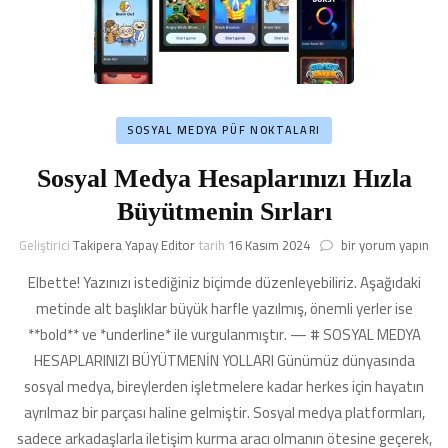
SOSYAL MEDYA PÜF NOKTALARI
Sosyal Medya Hesaplarınızı Hızla
Büyütmenin Sırları
Sosyal
Geliştirici
Takipera Yapay Editor
tarih
16 Kasım 2024
bir yorum yapın
Medya
Elbette! Yazınızı istediğiniz biçimde düzenleyebiliriz. Aşağıdaki
Hesaplarınızı
Hızla
metinde alt başlıklar büyük harfle yazılmış, önemli yerler ise
Büyütmenin
**bold** ve *underline* ile vurgulanmıştır. — # SOSYAL MEDYA
Sırları
HESAPLARINIZI BÜYÜTMENİN YOLLARI Günümüz dünyasında
için
sosyal medya, bireylerden işletmelere kadar herkes için hayatın
ayrılmaz bir parçası haline gelmiştir. Sosyal medya platformları,
sadece arkadaşlarla iletişim kurma aracı olmanın ötesine geçerek,