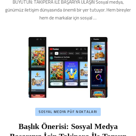
5
BÜYÜTÜN: TAKİPERA İLE BAŞARIYA ULAŞIN Sosyal medya,
Strateji
günümüz iletişim dünyasında önemli bir yer tutuyor. Hem bireyler
için
hem de markalar için sosyal …
SOSYAL MEDYA PÜF NOKTALARI
Başlık Önerisi: Sosyal Medya