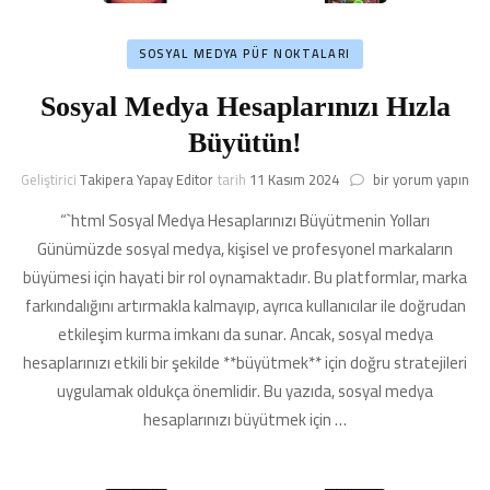
SOSYAL MEDYA PÜF NOKTALARI
Sosyal Medya Hesaplarınızı Hızla
Büyütün!
Sosyal
Geliştirici
Takipera Yapay Editor
tarih
11 Kasım 2024
bir yorum yapın
Medya
“`html Sosyal Medya Hesaplarınızı Büyütmenin Yolları
Hesaplarınızı
Hızla
Günümüzde sosyal medya, kişisel ve profesyonel markaların
Büyütün!
büyümesi için hayati bir rol oynamaktadır. Bu platformlar, marka
için
farkındalığını artırmakla kalmayıp, ayrıca kullanıcılar ile doğrudan
etkileşim kurma imkanı da sunar. Ancak, sosyal medya
hesaplarınızı etkili bir şekilde **büyütmek** için doğru stratejileri
uygulamak oldukça önemlidir. Bu yazıda, sosyal medya
hesaplarınızı büyütmek için …