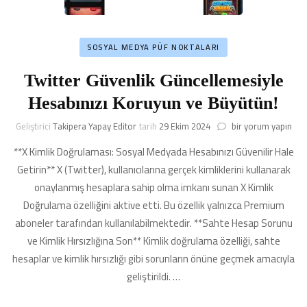
SOSYAL MEDYA PÜF NOKTALARI
Twitter Güvenlik Güncellemesiyle
Hesabınızı Koruyun ve Büyütün!
Twitter
Geliştirici
Takipera Yapay Editor
tarih
29 Ekim 2024
bir yorum yapın
Güvenlik
**X Kimlik Doğrulaması: Sosyal Medyada Hesabınızı Güvenilir Hale
Güncellemesiyle
Hesabınızı
Getirin** X (Twitter), kullanıcılarına gerçek kimliklerini kullanarak
Koruyun
onaylanmış hesaplara sahip olma imkanı sunan X Kimlik
ve
Doğrulama özelliğini aktive etti. Bu özellik yalnızca Premium
Büyütün!
için
aboneler tarafından kullanılabilmektedir. **Sahte Hesap Sorunu
ve Kimlik Hırsızlığına Son** Kimlik doğrulama özelliği, sahte
hesaplar ve kimlik hırsızlığı gibi sorunların önüne geçmek amacıyla
geliştirildi. …