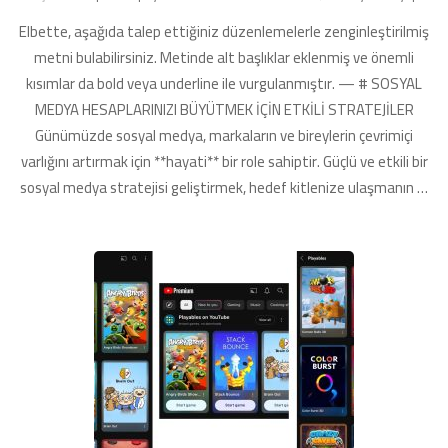
Medyada
Elbette, aşağıda talep ettiğiniz düzenlemelerle zenginleştirilmiş
Başarıya
Giden
metni bulabilirsiniz. Metinde alt başlıklar eklenmiş ve önemli
Yollar**
kısımlar da bold veya underline ile vurgulanmıştır. — # SOSYAL
için
MEDYA HESAPLARINIZI BÜYÜTMEK İÇİN ETKİLİ STRATEJİLER
Günümüzde sosyal medya, markaların ve bireylerin çevrimiçi
varlığını artırmak için **hayati** bir role sahiptir. Güçlü ve etkili bir
sosyal medya stratejisi geliştirmek, hedef kitlenize ulaşmanın …