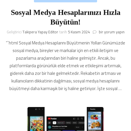
Sosyal Medya Hesaplarınızı Hızla
Büyütün!
Sosyal
Geliştirici
Takipera Yapay Editor
tarih
5 Kasım 2024
bir yorum yapın
Medya
“`html Sosyal Medya Hesaplarını Büyütmenin Yolları Günümüzde
Hesaplarınızı
Hızla
sosyal medya, bireyler ve markalar için en etkili iletişim ve
Büyütün!
pazarlama araçlarından biri haline gelmiştir. Ancak, bu
için
platformlarda görünürlük elde etmek ve etkileşimi artırmak,
giderek daha zor bir hale gelmektedir. Rekabetin artması ve
kullanıcıların dikkatinin dağılması, sosyal medya hesaplarını
büyütmeyi daha karmaşık bir iş haline getiriyor. İşte sosyal …