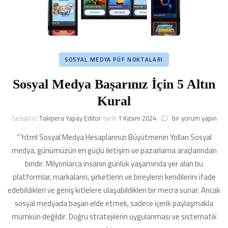
SOSYAL MEDYA PÜF NOKTALARI
Sosyal Medya Başarınız İçin 5 Altın
Kural
Sosyal
Geliştirici
Takipera Yapay Editor
tarih
1 Kasım 2024
bir yorum yapın
Medya
“`html Sosyal Medya Hesaplarınızı Büyütmenin Yolları Sosyal
Başarınız
İçin
medya, günümüzün en güçlü iletişim ve pazarlama araçlarından
5
biridir. Milyonlarca insanın günlük yaşamında yer alan bu
Altın
platformlar, markaların, şirketlerin ve bireylerin kendilerini ifade
Kural
için
edebildikleri ve geniş kitlelere ulaşabildikleri bir mecra sunar. Ancak
sosyal medyada başarı elde etmek, sadece içerik paylaşmakla
mümkün değildir. Doğru stratejilerin uygulanması ve sistematik