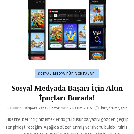
SOSYAL MEDYA PÜF NOKTALARI
Sosyal Medyada Başarı İçin Altın
İpuçları Burada!
Sosyal
Geliştirici
Takipera Yapay Editor
tarih
7 Kasım 2024
bir yorum yapın
Medyada
Elbette, belirttiğiniz istekler doğrultusunda yazıyı gözden geçirip
Başarı
İçin
zenginleştireceğim. Aşağıda düzenlenmiş versiyonu bulabilirsiniz:
Altın