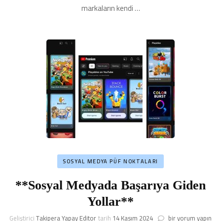
markaların kendi …
SOSYAL MEDYA PÜF NOKTALARI
**Sosyal Medyada Başarıya Giden
Yollar**
**Sosyal
Geliştirici
Takipera Yapay Editor
tarih
14 Kasım 2024
bir yorum yapın