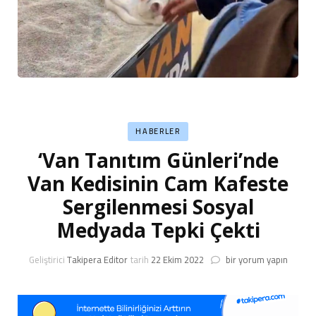
HABERLER
‘Van Tanıtım Günleri’nde
Van Kedisinin Cam Kafeste
Sergilenmesi Sosyal
Medyada Tepki Çekti
‘Van
Geliştirici
Takipera Editor
tarih
22 Ekim 2022
bir yorum yapın
Tanıtım
Günleri’nde
Van
Kedisinin