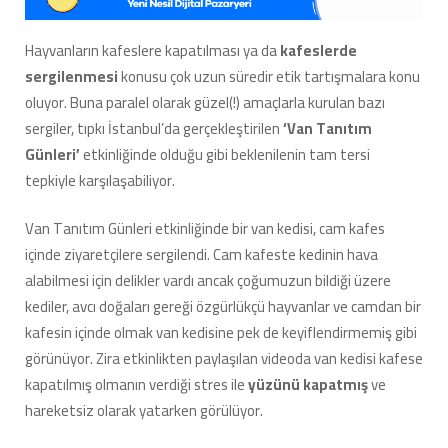
Cam
Kafeste
Hayvanların kafeslere kapatılması ya da
kafeslerde
Sergilenmesi
sergilenmesi
konusu çok uzun süredir etik tartışmalara konu
Sosyal
Medyada
oluyor. Buna paralel olarak güzel(!) amaçlarla kurulan bazı
Tepki
sergiler, tıpkı İstanbul’da gerçekleştirilen
‘Van Tanıtım
Çekti
Günleri’
etkinliğinde olduğu gibi beklenilenin tam tersi
için
tepkiyle karşılaşabiliyor.
Van Tanıtım Günleri etkinliğinde bir van kedisi, cam kafes
içinde ziyaretçilere sergilendi. Cam kafeste kedinin hava
alabilmesi için delikler vardı ancak çoğumuzun bildiği üzere
kediler, avcı doğaları gereği özgürlükçü hayvanlar ve camdan bir
kafesin içinde olmak van kedisine pek de keyiflendirmemiş gibi
görünüyor. Zira etkinlikten paylaşılan videoda van kedisi kafese
kapatılmış olmanın verdiği stres ile
yüzünü kapatmış
ve
hareketsiz olarak yatarken görülüyor.