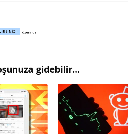
IRSINIZ!
üzerinde
şunuza gidebilir...