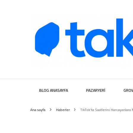
Takipera D
BLOG ANASAYFA
PAZARYERI
GRO
Ana sayfa
Haberler
TikTok’ta Saatlerini Harcayanlara