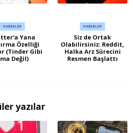
HABERLER
HABERLER
tter’a Yana
Siz de Ortak
ırma Özelliği
Olabilirsiniz: Reddit,
or (Tinder Gibi
Halka Arz Sürecini
ma Değil)
Resmen Başlattı
ler yazılar