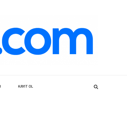
er
I
KAYIT OL