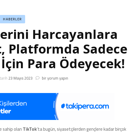
HABERLER
lerini Harcayanlara
t, Platformda Sadece
 İçin Para Ödeyecek!
TikTok’ta
tarih
23 Mayıs 2023
bir yorum yapın
Saatlerini
Harcayanlara
Müjde:
Bir
Şirket,
Platformda
Sadece
Video
e sahip olan
TikTok
’ta bugün, siyasetçilerden gençlere kadar birçok
İzlemeniz