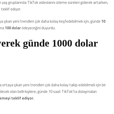
i yaş gruplarında TikTok videolarını izleme süreleri giderek artarken,
İçin
Para
 teklif ediyor.
Ödeyecek!
için
aya çıkan yeni trendleri çok daha kolay keşfedebilmek için, günde
10
ına
100 dolar
ödeyeceğini duyurdu.
yerek günde 1000 dolar
a ortaya çıkan yeni trendleri çok daha kolay takip edebilmek için bir
lecek olan belli kişilere, günde 10 saat TikTok’ta dolaşmaları
emeyi teklif ediyor.