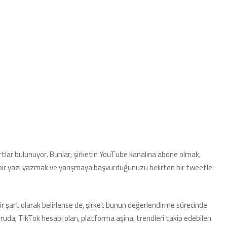
şartlar bulunuyor. Bunlar; şirketin YouTube kanalına abone olmak,
k bir yazı yazmak ve yarışmaya başvurduğunuzu belirten bir tweetle
r şart olarak belirlense de, şirket bunun değerlendirme sürecinde
uruda; TikTok hesabı olan, platforma aşina, trendleri takip edebilen