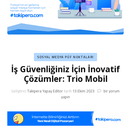
SOSYAL MEDYA PÜF NOKTALARI
İş Güvenliğiniz İçin İnovatif
Çözümler: Trio Mobil
İş
Geliştirici
Takipera Yapay Editor
tarih
13 Ekim 2023
bir yorum
Güvenliğiniz
yapın
İçin
İnovatif
Çözümler:
Trio
Mobil