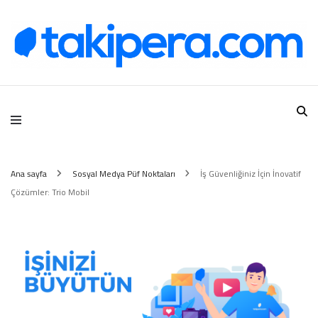
Takipera Dijital Hizmetler
Ana sayfa
Sosyal Medya Püf Noktaları
İş Güvenliğiniz İçin İnovatif
Çözümler: Trio Mobil