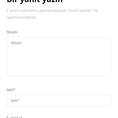
E-posta adresiniz yayınlanmayacak.
Gerekli alanlar
*
ile
işaretlenmişlerdir
Yorum
İsim
*
E-posta
*