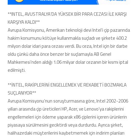
için
**INTEL, AVUSTRALYA’DA YÜKSEK BİR PARA CEZASI İLE KARŞI
KARŞIYA KALDI**
Avrupa Komisyonu, Amerikan teknoloji devi Intel’i çip pazarında
hakim konumunu kötüye kullanmakla suçladı ve şirkete 400.2
milyon dolar idari para cezası verdi. Bu ceza, Intel için bir darbe
oldu çünkü daha önce benzer bir suçlamayla AB Genel
Mahkemesi’nden aldığı 1.06 milyar dolar cezanın bir kısmı iptal
edilmişti.
**İNTEL, RAKİPLERİNİ ENGELLEMEK VE REKABETİ BOZMAKLA
SUÇLANIYOR**
Avrupa Komisyonu’nun soruşturmasına göre, Intel 2002-2006
yılları arasında çip üreticileri HP, Acer, ve Lenovo’ya rakiplerini
engellemeleri için ödeme yaparak x86 çiplerini içeren ürünlerin
piyasaya sürülmesini geciktirdi veya durdurdu. Ayrıca şirket,
halihazırdaki müşterilerini kaybetmemek için indirim planları