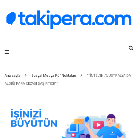
Takipera Dijital Hizmetler
Ana sayfa
Sosyal Medya Püf Noktaları
**İNTEL’IN AVUSTRALYA’DA
ALDIĞI PARA CEZASI ŞAŞIRTICI!**