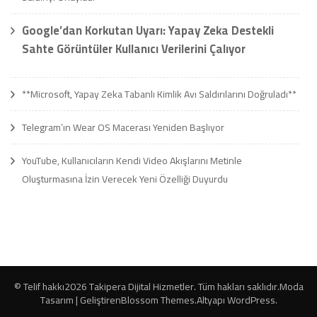
Google’dan Korkutan Uyarı: Yapay Zeka Destekli
Sahte Görüntüler Kullanıcı Verilerini Çalıyor
**Microsoft, Yapay Zeka Tabanlı Kimlik Avı Saldırılarını Doğruladı**
Telegram’ın Wear OS Macerası Yeniden Başlıyor
YouTube, Kullanıcıların Kendi Video Akışlarını Metinle
Oluşturmasına İzin Verecek Yeni Özelliği Duyurdu
© Telif hakkı2026
Takipera Dijital Hizmetler
. Tüm hakları saklıdır.
Moda
Tasarım | Geliştiren
Blossom Themes
.Altyapı
WordPress
.