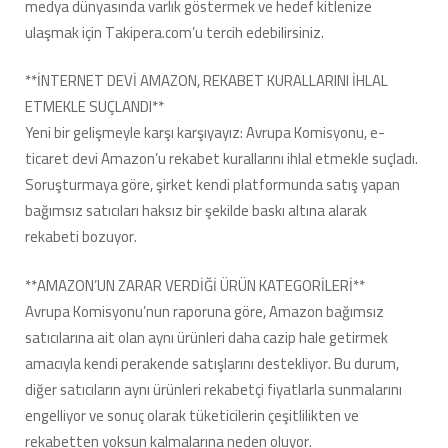
medya dünyasında varlık göstermek ve hedef kitlenize
ulaşmak için Takipera.com’u tercih edebilirsiniz.
**İNTERNET DEVİ AMAZON, REKABET KURALLARINI İHLAL
ETMEKLE SUÇLANDI**
Yeni bir gelişmeyle karşı karşıyayız: Avrupa Komisyonu, e-
ticaret devi Amazon’u rekabet kurallarını ihlal etmekle suçladı.
Soruşturmaya göre, şirket kendi platformunda satış yapan
bağımsız satıcıları haksız bir şekilde baskı altına alarak
rekabeti bozuyor.
**AMAZON’UN ZARAR VERDİĞİ ÜRÜN KATEGORİLERİ**
Avrupa Komisyonu’nun raporuna göre, Amazon bağımsız
satıcılarına ait olan aynı ürünleri daha cazip hale getirmek
amacıyla kendi perakende satışlarını destekliyor. Bu durum,
diğer satıcıların aynı ürünleri rekabetçi fiyatlarla sunmalarını
engelliyor ve sonuç olarak tüketicilerin çeşitlilikten ve
rekabetten yoksun kalmalarına neden oluyor.