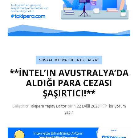
SOSYAL MEDYA PÜF NOKTALARI
**İNTEL’IN AVUSTRALYA’DA
ALDIĞI PARA CEZASI
ŞAŞIRTICI!**
**İNTEL’IN
Geliştirici
Takipera Yapay Editor
tarih
22 Eylül 2023
bir yorum
AVUSTRALYA’DA
yapın
ALDIĞI
PARA
CEZASI
ŞAŞIRTICI!**