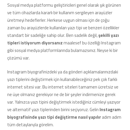
Yapılır?
Sosyal medya platformu geliştiricileri genel olarak şık görünen
için
ve tüm cihazlarda kararlı bir kullanım sergileyen arayüzler
üretmeyi hedeflerler. Herkese uygun olması için de çoğu
zaman bu arayüzlerde kullanılan yazı tipi ve benzeri özellikler
standart bir sadeliğe sahip olur. Ben sadelik değil,
şekilli yazı
tipleri istiyorum diyorsanız
maalesef bu özelliği Instagram
gibi sosyal medya platformlarında bulamazsınız. Neyse ki bir
çözümü var.
Instagram biyografinizdeki ya da gönderi açıklamalarınızdaki
yazı tiplerini değiştirmek için kullanabileceğiniz pek çok farklı
internet sitesi var. Bu internet siteleri tamamen ücretsiz ve
ne üye olmanız gerekiyor ne de bir şeyler indirmenize gerek
var. Yalnızca yazı tipini değiştirmek istediğiniz cümleyi yazıyor
ve alternatif yazı tiplerinden birini seçiyoruz. Gelin
Instagram
biyografisinde yazı tipi değiştirme nasıl yapılır
adım adım
tüm detaylarıyla görelim.