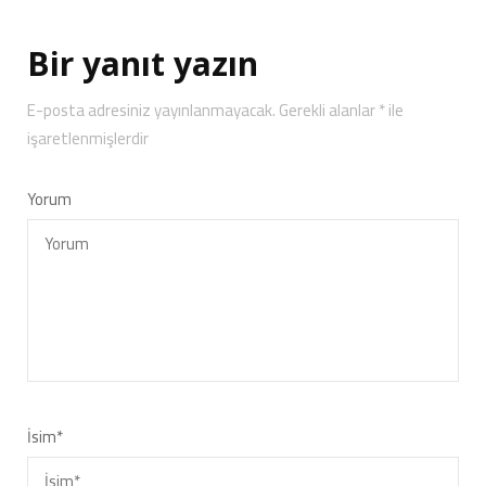
Bir yanıt yazın
E-posta adresiniz yayınlanmayacak.
Gerekli alanlar
*
ile
işaretlenmişlerdir
Yorum
İsim
*