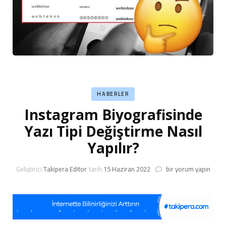
HABERLER
Instagram Biyografisinde
Yazı Tipi Değiştirme Nasıl
Yapılır?
Instagram
Geliştirici
Takipera Editor
tarih
15 Haziran 2022
bir yorum yapın
Biyografisinde
Yazı
Tipi
Değiştirme
Nasıl