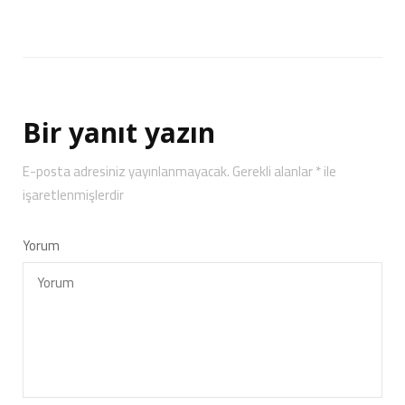
Bir yanıt yazın
E-posta adresiniz yayınlanmayacak.
Gerekli alanlar
*
ile
işaretlenmişlerdir
Yorum