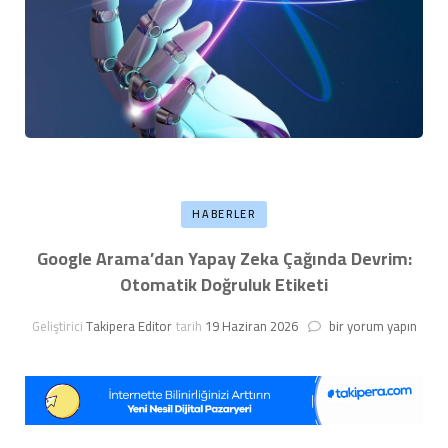
HABERLER
Google Arama’dan Yapay Zeka Çağında Devrim:
Otomatik Doğruluk Etiketi
Google
Geliştirici
Takipera Editor
tarih
19 Haziran 2026
bir yorum yapın
Arama’dan
Yapay
Zeka
Çağında
Devrim:
Otomatik