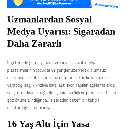
Sigara’
Olarak
Tanımladı:
Uzmanlardan Sosyal
16
Yaş
Medya Uyarısı: Sigaradan
Altına
Yasak
Daha Zararlı
Geliyor
için
İngiltere’de görev yapan uzmanlar, sosyal medya
platformlarının çocuklar ve gençler üzerindeki olumsuz
etkilerine dikkat çekerek, bu durumu tütün kullanımının
yarattığı sağlık kriziyle karşılaştırıyor. Yapılan açıklamalarda,
sosyal medyanın bağımlılık yapıcı özelliği ve psikolojik etkileri
göz önüne alındığında, “sigaradan beter” bir tehdit
oluşturduğu vurgulanıyor.
16 Yaş Altı İçin Yasa