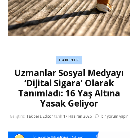
HABERLER
Uzmanlar Sosyal Medyayı
‘Dijital Sigara’ Olarak
Tanımladı: 16 Yaş Altına
Yasak Geliyor
Uzmanlar
Geliştirici
Takipera Editor
tarih
17 Haziran 2026
bir yorum yapın
Sosyal
Medyayı
‘Dijital