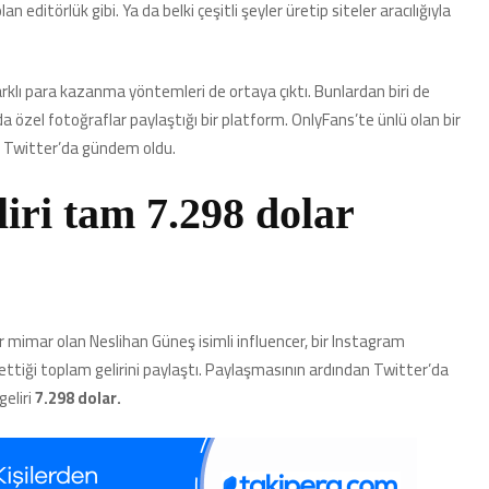
n editörlük gibi. Ya da belki çeşitli şeyler üretip siteler aracılığıyla
için
farklı para kazanma yöntemleri de ortaya çıktı. Bunlardan biri de
ğında özel fotoğraflar paylaştığı bir platform. OnlyFans’te ünlü olan bir
 Twitter’da gündem oldu.
iri tam 7.298 dolar
 mimar olan Neslihan Güneş isimli influencer, bir Instagram
ttiği toplam gelirini paylaştı. Paylaşmasının ardından Twitter’da
eliri
7.298 dolar.