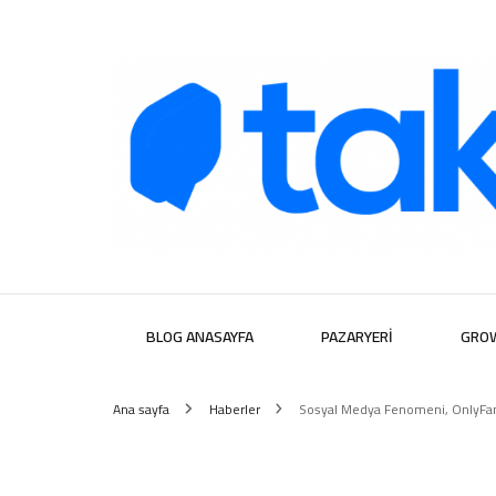
Takipera D
BLOG ANASAYFA
PAZARYERI
GRO
Ana sayfa
Haberler
Sosyal Medya Fenomeni, OnlyFans