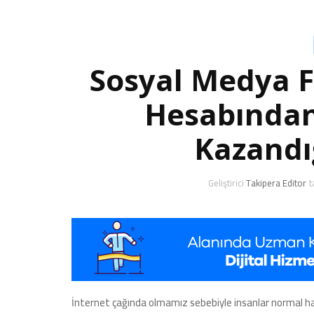
Sosyal Medya 
Hesabından
Kazandığ
Geliştirici
Takipera Editor
t
İnternet çağında olmamız sebebiyle insanlar normal h