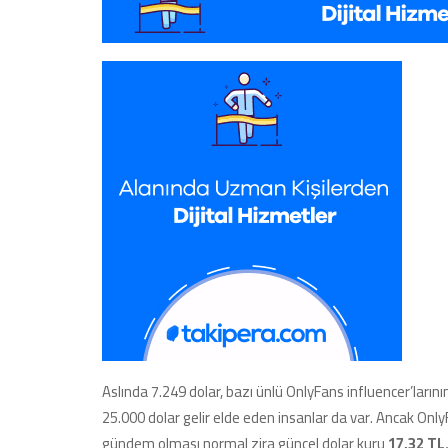
Aslında 7.249 dolar, bazı ünlü OnlyFans influencer’ların
25.000 dolar gelir elde eden insanlar da var. Ancak Only
gündem olması normal zira güncel dolar kuru
17,32 TL