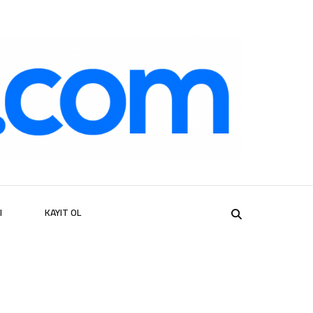
er
I
KAYIT OL