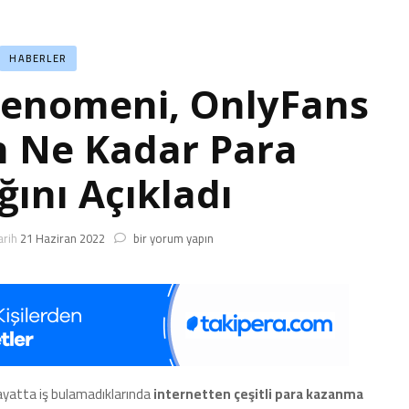
HABERLER
Fenomeni, OnlyFans
 Ne Kadar Para
ını Açıkladı
Sosyal
arih
21 Haziran 2022
bir yorum yapın
Medya
Fenomeni,
OnlyFans
Hesabından
Ne
Kadar
Para
Kazandığını
ayatta iş bulamadıklarında
internetten çeşitli para kazanma
Açıkladı