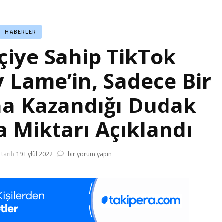
HABERLER
çiye Sahip TikTok
Lame’in, Sadece Bir
na Kazandığı Dudak
a Miktarı Açıklandı
En
tarih
19 Eylül 2022
bir yorum yapın
Çok
Takipçiye
Sahip
TikTok
Fenomeni
Khaby