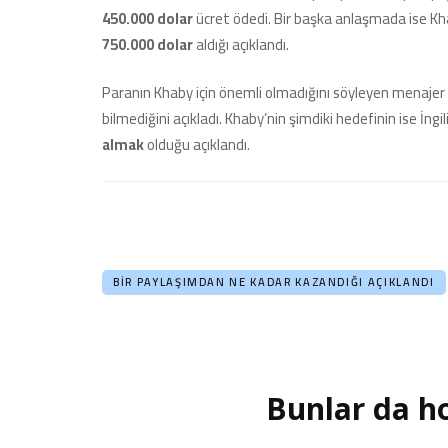
450.000 dolar
ücret ödedi. Bir başka anlaşmada ise Kha
750.000 dolar
aldığı açıklandı.
Paranın Khaby için önemli olmadığını söyleyen menajer R
bilmediğini açıkladı. Khaby’nin şimdiki hedefinin ise İn
almak
olduğu açıklandı.
BIR PAYLAŞIMDAN NE KADAR KAZANDIĞI AÇIKLANDI
Bunlar da ho
Yazı
dolaşımı