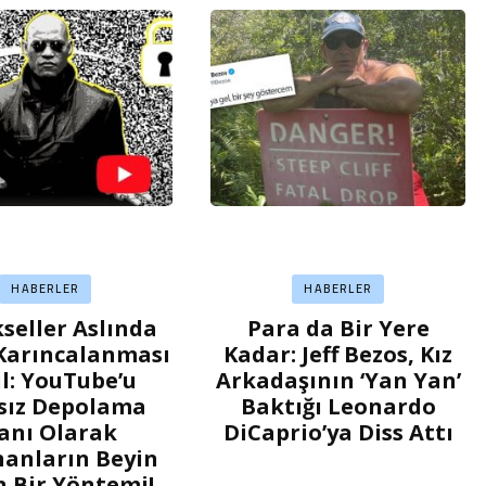
HABERLER
HABERLER
kseller Aslında
Para da Bir Yere
Karıncalanması
Kadar: Jeff Bezos, Kız
l: YouTube’u
Arkadaşının ‘Yan Yan’
rsız Depolama
Baktığı Leonardo
anı Olarak
DiCaprio’ya Diss Attı
nanların Beyin
 Bir Yöntemi!