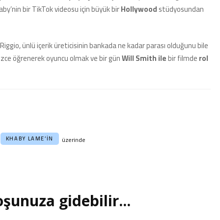
by’nin bir TikTok videosu için büyük bir
Hollywood
stüdyosundan
iggio, ünlü içerik üreticisinin bankada ne kadar parası olduğunu bile
gilizce öğrenerek oyuncu olmak ve bir gün
Will Smith ile
bir filmde
rol
KHABY LAME’IN
üzerinde
şunuza gidebilir...