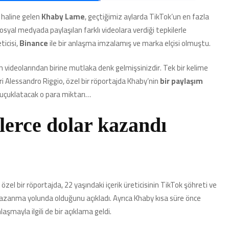
Lame’in,
Sadece
 haline gelen
Khaby Lame
, geçtiğimiz aylarda TikTok’un en fazla
Bir
sosyal medyada paylaşılan farklı videolara verdiği tepkilerle
Paylaşım
Başına
ticisi,
Binance
ile bir anlaşma imzalamış ve marka elçisi olmuştu.
Kazandığı
Dudak
videolarından birine mutlaka denk gelmişsinizdir. Tek bir kelime
Uçuklatıcı
 Alessandro Riggio, özel bir röportajda Khaby’nin
bir paylaşım
Para
Miktarı
ı uçuklatacak o para miktarı…
Açıklandı
için
lerce dolar kazandı
zel bir röportajda, 22 yaşındaki içerik üreticisinin TikTok şöhreti ve
azanma yolunda olduğunu açıkladı. Ayrıca Khaby kısa süre önce
şmayla ilgili de bir açıklama geldi.