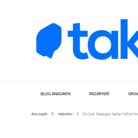
Takipera D
BLOG ANASAYFA
PAZARYERI
GRO
Ana sayfa
Haberler
En Çok Takipçiye Sahip TikTok Fe