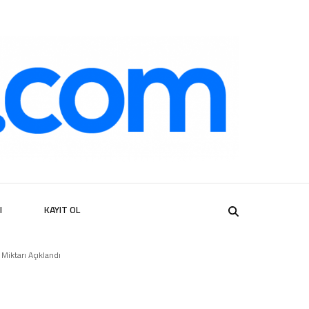
er
I
KAYIT OL
Miktarı Açıklandı