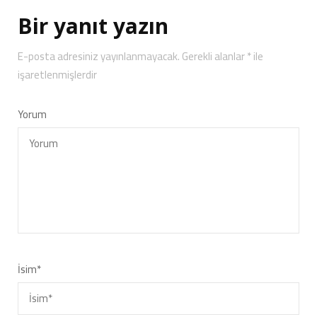
Bir yanıt yazın
E-posta adresiniz yayınlanmayacak.
Gerekli alanlar
*
ile
işaretlenmişlerdir
Yorum
İsim
*