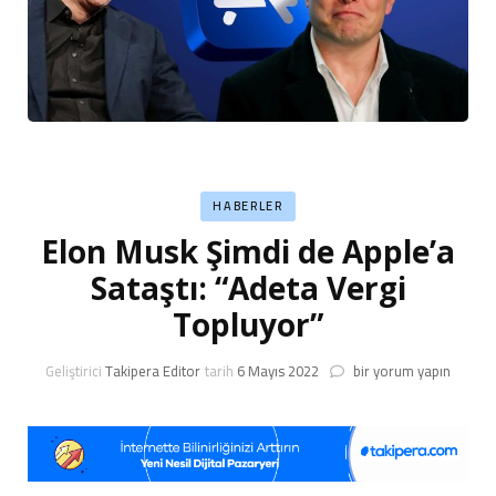
HABERLER
Elon Musk Şimdi de Apple’a
Sataştı: “Adeta Vergi
Topluyor”
Elon
Geliştirici
Takipera Editor
tarih
6 Mayıs 2022
bir yorum yapın
Musk
Şimdi
de
Apple’a
Sataştı: