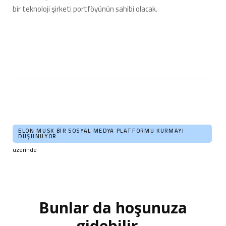
bir teknoloji şirketi portföyünün sahibi olacak.
ELON MUSK BIR SOSYAL MEDYA PLATFORMU KURMAYI
DÜŞÜNÜYOR
üzerinde
Bunlar da hoşunuza
Yazı
dolaşımı
gidebilir...