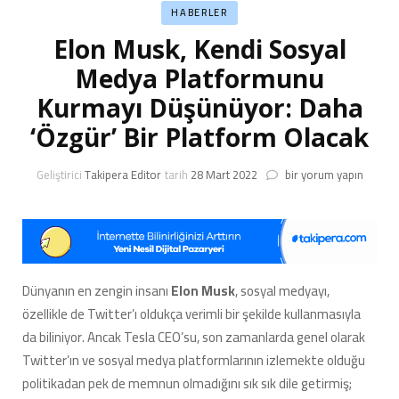
HABERLER
Elon Musk, Kendi Sosyal
Medya Platformunu
Kurmayı Düşünüyor: Daha
‘Özgür’ Bir Platform Olacak
Elon
Geliştirici
Takipera Editor
tarih
28 Mart 2022
bir yorum yapın
Musk,
Kendi
Sosyal
Medya
Platformunu
Kurmayı
Dünyanın en zengin insanı
Elon Musk
, sosyal medyayı,
Düşünüyor:
özellikle de Twitter’ı oldukça verimli bir şekilde kullanmasıyla
Daha
‘Özgür’
da biliniyor. Ancak Tesla CEO’su, son zamanlarda genel olarak
Bir
Twitter’ın ve sosyal medya platformlarının izlemekte olduğu
Platform
politikadan pek de memnun olmadığını sık sık dile getirmiş;
Olacak