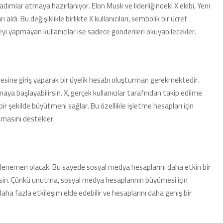
ımlar atmaya hazırlanıyor. Elon Musk ve liderliğindeki X ekibi, Yeni
daha
fazla
ldı. Bu değişiklikle birlikte X kullanıcıları, sembolik bir ücret
etkileşim
i yapmayan kullanıcılar ise sadece gönderileri okuyabilecekler.
elde
etme
ve
keyifli
bir
dresine giriş yaparak bir üyelik hesabı oluşturman gerekmektedir.
deneyim
a başlayabilirsin. X, gerçek kullanıcılar tarafından takip edilme
yaşama
fırsatını
bir şekilde büyütmeni sağlar. Bu özellikle işletme hesapları için
kaçırma!
şmasını destekler.
Kaydol
ve
X’in
gücünü
keşfet!
enemen olacak. Bu sayede sosyal medya hesaplarını daha etkin bir
için
lirsin. Çünkü unutma, sosyal medya hesaplarının büyümesi için
daha fazla etkileşim elde edebilir ve hesaplarını daha geniş bir