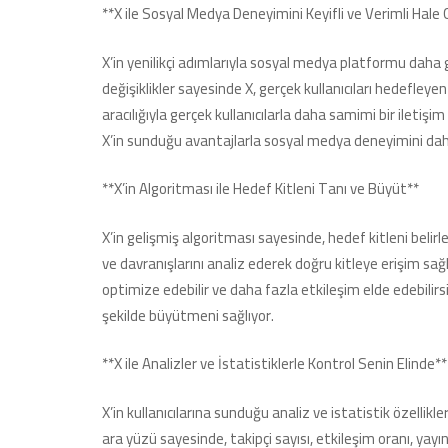
**X ile Sosyal Medya Deneyimini Keyifli ve Verimli Hale 
X’in yenilikçi adımlarıyla sosyal medya platformu daha g
değişiklikler sayesinde X, gerçek kullanıcıları hedefley
aracılığıyla gerçek kullanıcılarla daha samimi bir iletişi
X’in sunduğu avantajlarla sosyal medya deneyimini daha k
**X’in Algoritması ile Hedef Kitleni Tanı ve Büyüt**
X’in gelişmiş algoritması sayesinde, hedef kitleni belirle
ve davranışlarını analiz ederek doğru kitleye erişim sağlı
optimize edebilir ve daha fazla etkileşim elde edebilirs
şekilde büyütmeni sağlıyor.
**X ile Analizler ve İstatistiklerle Kontrol Senin Elinde**
X’in kullanıcılarına sunduğu analiz ve istatistik özellikler
ara yüzü sayesinde, takipçi sayısı, etkileşim oranı, yayın s