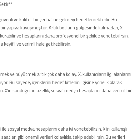
Getir**
üvenli ve kaliteli bir yer haline gelmeyi hedeflemektedir. Bu
en bir yapıya kavuşmuştur. Artık botların gölgesinde kalmadan, X
m kurabilir ve hesaplarını daha profesyonel bir şekilde yönetebilirsin.
eyifli ve verimli hale getirebilirsin.
mek ve büyütmek artık çok daha kolay. X, kullanıcıların ilgi alanlarını
yor. Bu sayede, içeriklerini hedef kitlenin ilgisine yönelik olarak
in. X’in sunduğu bu özellik, sosyal medya hesaplarını daha verimli bir
i ile sosyal medya hesaplarını daha iyi yönetebilirsin. X’in kullanışlı
aatleri gibi önemli verileri kolaylıkla takip edebilirsin. Bu verileri