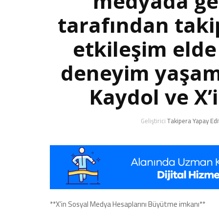
medyada ger
tarafından taki
etkileşim elde
deneyim yaşama
Kaydol ve X’
Geliştirici
Takipera Yapay Edi
**X’in Sosyal Medya Hesaplarını Büyütme imkanı**