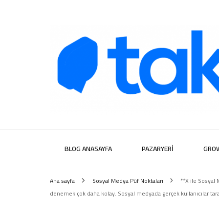
Takipera D
BLOG ANASAYFA
PAZARYERI
GRO
Ana sayfa
Sosyal Medya Püf Noktaları
**X ile Sosyal 
denemek çok daha kolay. Sosyal medyada gerçek kullanıcılar taraf