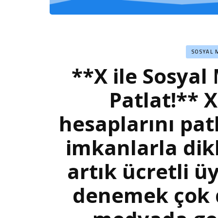
SOSYAL 
**X ile Sosyal
Patlat!** 
hesaplarını pat
imkanlarla dikk
artık ücretli ü
denemek çok d