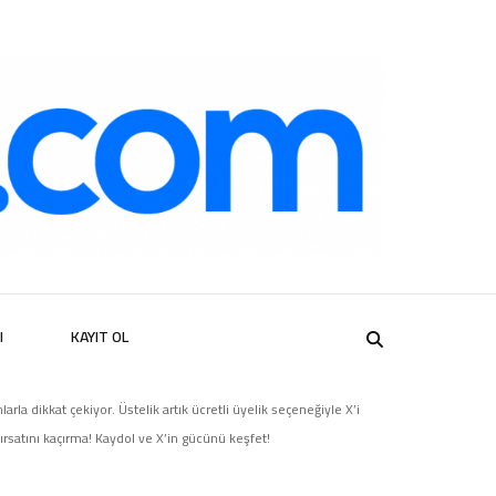
er
I
KAYIT OL
la dikkat çekiyor. Üstelik artık ücretli üyelik seçeneğiyle X’i
rsatını kaçırma! Kaydol ve X’in gücünü keşfet!