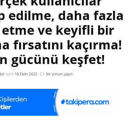
çek kullanıcılar
p edilme, daha fazla
 etme ve keyifli bir
 fırsatını kaçırma!
in gücünü keşfet!
**X
tor
tarih
18 Ekim 2023
bir yorum yapın
ile
Sosyal
Medya
Hesaplarını
Patlat!**
X,
sosyal
medya
hesaplarını
patlatmak