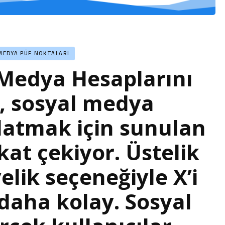
MEDYA PÜF NOKTALARI
 Medya Hesaplarını
X, sosyal medya
latmak için sunulan
at çekiyor. Üstelik
yelik seçeneğiyle X’i
aha kolay. Sosyal