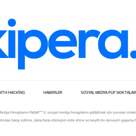
ijital Hizmetl
WTH HACKING
HABERLER
SOSYAL MEDYA PÜF NOKTALAR
Medya Hesaplarını Patlat!** X, sosyal medya hesaplarını patlatmak için sunulan imkanlar
ından takip edilme, daha fazla etkileşim elde etme ve keyifli bir deneyim yaşama fı