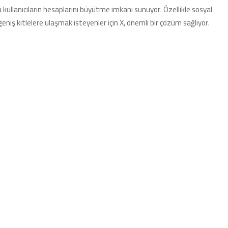
kullanıcıların hesaplarını büyütme imkanı sunuyor. Özellikle sosyal
için
sunulan
niş kitlelere ulaşmak isteyenler için X, önemli bir çözüm sağlıyor.
imkanlarla
dikkat
çekiyor.
Üstelik
artık
ücretli
üyelik
seçeneğiyle
X’i
denemek
çok
daha
kolay.
Sosyal
medyada
gerçek
kullanıcılar
tarafından
takip
edilme,