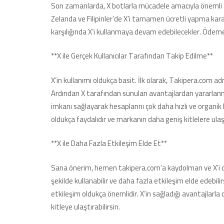
Son zamanlarda, X botlarla mücadele amacıyla önemli ad
Zelanda ve Filipinler’de X’i tamamen ücretli yapma kararı a
karşılığında X’i kullanmaya devam edebilecekler. Ödemey
**X ile Gerçek Kullanıcılar Tarafından Takip Edilme**
X’in kullanımı oldukça basit. İlk olarak, Takipera.com a
Ardından X tarafından sunulan avantajlardan yararlanmay
imkanı sağlayarak hesaplarını çok daha hızlı ve organik 
oldukça faydalıdır ve markanın daha geniş kitlelere ula
**X ile Daha Fazla Etkileşim Elde Et**
Sana önerim, hemen takipera.com’a kaydolman ve X’i d
şekilde kullanabilir ve daha fazla etkileşim elde edebi
etkileşim oldukça önemlidir. X’in sağladığı avantajlarla 
kitleye ulaştırabilirsin.