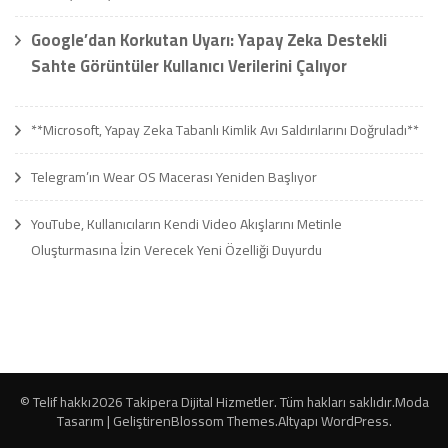
Google’dan Korkutan Uyarı: Yapay Zeka Destekli
Sahte Görüntüler Kullanıcı Verilerini Çalıyor
**Microsoft, Yapay Zeka Tabanlı Kimlik Avı Saldırılarını Doğruladı**
Telegram’ın Wear OS Macerası Yeniden Başlıyor
YouTube, Kullanıcıların Kendi Video Akışlarını Metinle
Oluşturmasına İzin Verecek Yeni Özelliği Duyurdu
© Telif hakkı2026
Takipera Dijital Hizmetler
. Tüm hakları saklıdır.
Moda
Tasarım | Geliştiren
Blossom Themes
.Altyapı
WordPress
.