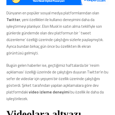
Olanak
Tanıyacak
Dünyanın en popüler sosyal medya platformlarından olan
Bir
Twitter
, yeni özellikleri ile kullanıcı deneyimini daha da
Buton
Üzerinde
iyileştirmeyi planlıyor. Elon Musk’ın satın alma teklifiyle son
Çalışıyor
günlerde gündemde olan dev platformun bir ‘ tweet
için
düzenleme’ özelliği üzerinde çalıştığını sizlerle paylaşmıştık.
Ayrıca bundan birkaç gün önce bu özellikten ilk ekran
görüntüsü gelmişti.
Bugün gelen haberler ise, geçtiğimiz haftalarda bir ‘resim
açıklaması’ özelliği üzerinde de çalıştığını duyuran Twitter’ın bu
sefer de videolar için yepyeni bir özellik üzerinde çalıştığını
gösterdi. Şirket tarafından yapılan açıklamalara göre dev
platformdaki
video izleme deneyimi
bu özellik ile daha da
iyileştirilecek.
Videolara altyazı