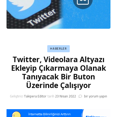
HABERLER
Twitter, Videolara Altyazı
Ekleyip Çıkarmaya Olanak
Tanıyacak Bir Buton
Üzerinde Çalışıyor
Twitter,
Geliştirici
Takipera Editor
tarih
23 Nisan 2022
bir yorum yapın
Videolara
Altyazı
Ekleyip
Çıkarmaya