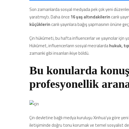
Son zamanlarda sosyal medyada pek çok yeni düzenlem
yaratmıştı. Daha önce
16 yaş altındakilerin
canlı yayı
küçüklerin
canlı yayınlara bağış yapmasının önüne geçe
Çin hükûmeti, bu hafta influencerlar ve yayıncılar için yay
Hükûmet, influencerların sosyal mecralarda
hukuk, tı
zamanki gibi insanları ikiye böldü.
Bu konularda konuş
profesyonellik aran
Çin devletine bağlı medya kuruluşu Xinhua’ya göre yeni 
iletişiminde doğru tonu korumak ve temel sosyalist değ