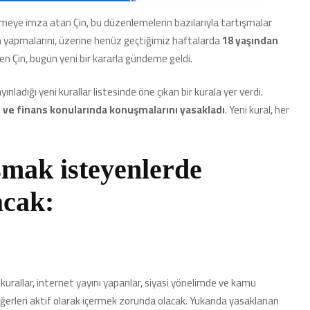
Medya
Fenomenleri
eye imza atan Çin, bu düzenlemelerin bazılarıyla tartışmalar
Eğitimini
n yapmalarını, üzerine henüz geçtiğimiz haftalarda
18 yaşından
Almadan
Hukuk
n Çin, bugün yeni bir kararla gündeme geldi.
ve
Tıp
ınladığı yeni kurallar listesinde öne çıkan bir kurala yer verdi.
Hakkında
p ve finans konularında konuşmalarını yasakladı
. Yeni kural, her
Konuşamayacak!
için
mak isteyenlerde
acak:
kurallar, internet yayını yapanlar, siyasi yönelimde ve kamu
erleri aktif olarak içermek zorunda olacak. Yukarıda yasaklanan