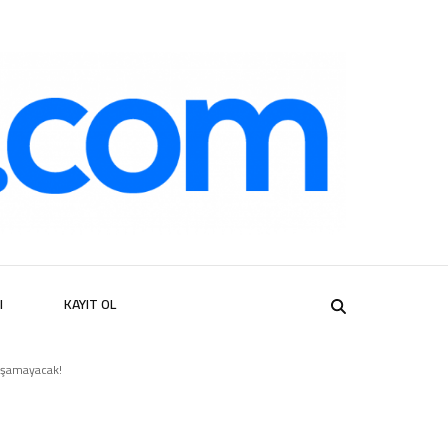
er
I
KAYIT OL
uşamayacak!