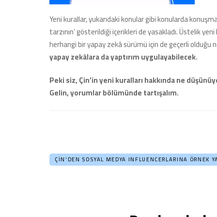
Yeni kurallar, yukarıdaki konular gibi konularda konuşm
tarzının’ gösterildiği içerikleri de yasakladı. Üstelik yeni 
herhangi bir yapay zekâ sürümü için de geçerli olduğu net b
yapay zekâlara da yaptırım uygulayabilecek.
Peki siz, Çin’in yeni kuralları hakkında ne düşün
Gelin, yorumlar bölümünde tartışalım.
ÇIN'DEN SOSYAL MEDYA INFLUENCERLARINA ÖRNEK Y