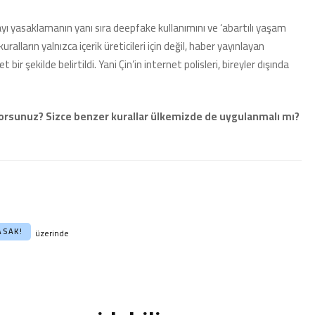
ayı yasaklamanın yanı sıra deepfake kullanımını ve ‘abartılı yaşam
kuralların yalnızca içerik üreticileri için değil, haber yayınlayan
ir şekilde belirtildi. Yani Çin’in internet polisleri, bireyler dışında
üyorsunuz? Sizce benzer kurallar ülkemizde de uygulanmalı mı?
ASAK!
üzerinde