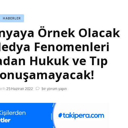
HABERLER
nyaya Örnek Olacak
Medya Fenomenleri
adan Hukuk ve Tıp
Konuşamayacak!
Çin’den
arih
25 Haziran 2022
bir yorum yapın
Tüm
Dünyaya
Örnek
Olacak
Yasa:
Sosyal