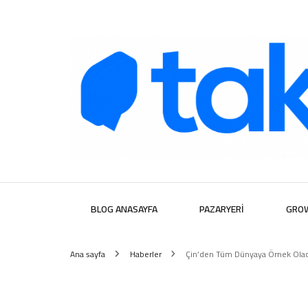
Takipera D
BLOG ANASAYFA
PAZARYERI
GRO
Ana sayfa
Haberler
Çin’den Tüm Dünyaya Örnek Olac