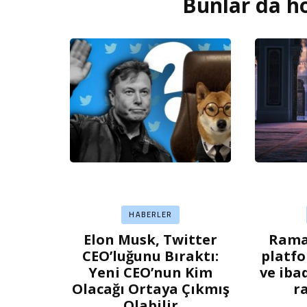
Bunlar da ho
Yazı
dolaşımı
HABERLER
Elon Musk, Twitter
Ramaz
CEO’luğunu Bıraktı:
platfo
Yeni CEO’nun Kim
ve iba
Olacağı Ortaya Çıkmış
r
Olabilir