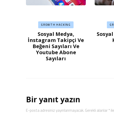
GROWTH HACKING
G
Sosyal Medya,
Sosyal
İnstagram Takipçi Ve
Beğeni Sayıları Ve
Youtube Abone
Sayıları
Bir yanıt yazın
E-posta adresiniz yayınlanmayacak.
Gerekli alanlar
*
il