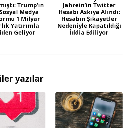
ıştı: Trump’ın
Jahrein’in Twitter
 Sosyal Medya
Hesabı Askıya Alındı:
ormu 1 Milyar
Hesabın Şikayetler
lık Yatırımla
Nedeniyle Kapatıldığı
iden Geliyor
İddia Ediliyor
ler yazılar