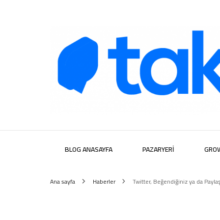
Takipera D
BLOG ANASAYFA
PAZARYERI
GRO
Ana sayfa
Haberler
Twitter, Beğendiğiniz ya da Payla