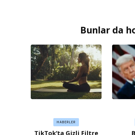
Bunlar da ho
Yazı
dolaşımı
HABERLER
TikTok’ta Gizli Filtre
B