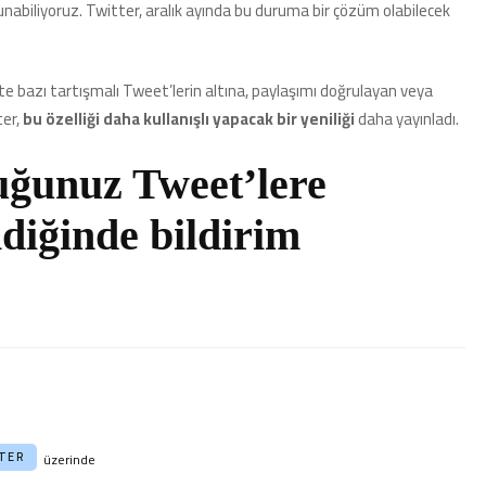
biliyoruz. Twitter, aralık ayında bu duruma bir çözüm olabilecek
Gönderecek
için
likte bazı tartışmalı Tweet’lerin altına, paylaşımı doğrulayan veya
ter,
bu özelliği daha kullanışlı yapacak
bir yeniliği
daha yayınladı.
uğunuz Tweet’lere
diğinde bildirim
TER
üzerinde