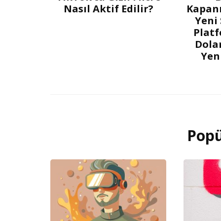
Nasıl Aktif Edilir?
Kapanm
Yeni
Platf
Dolar
Yen
Popü