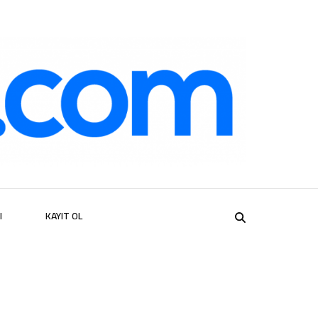
er
I
KAYIT OL