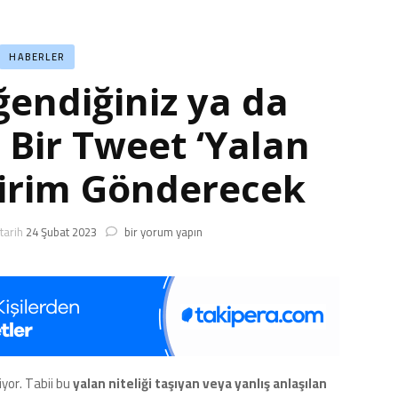
HABERLER
ğendiğiniz ya da
z Bir Tweet ‘Yalan
dirim Gönderecek
Twitter,
tarih
24 Şubat 2023
bir yorum yapın
Beğendiğiniz
ya
da
Paylaştığınız
Bir
Tweet
‘Yalan
Çıkarsa’
iyor. Tabii bu
yalan niteliği taşıyan veya yanlış anlaşılan
Bildirim