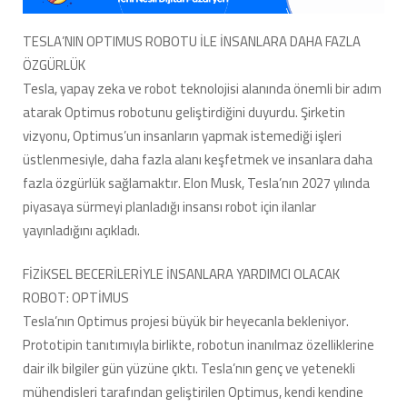
Geleceğin
Yardımcısı
TESLA’NIN OPTIMUS ROBOTU İLE İNSANLARA DAHA FAZLA
için
ÖZGÜRLÜK
Tesla, yapay zeka ve robot teknolojisi alanında önemli bir adım
atarak Optimus robotunu geliştirdiğini duyurdu. Şirketin
vizyonu, Optimus’un insanların yapmak istemediği işleri
üstlenmesiyle, daha fazla alanı keşfetmek ve insanlara daha
fazla özgürlük sağlamaktır. Elon Musk, Tesla’nın 2027 yılında
piyasaya sürmeyi planladığı insansı robot için ilanlar
yayınladığını açıkladı.
FİZİKSEL BECERİLERİYLE İNSANLARA YARDIMCI OLACAK
ROBOT: OPTİMUS
Tesla’nın Optimus projesi büyük bir heyecanla bekleniyor.
Prototipin tanıtımıyla birlikte, robotun inanılmaz özelliklerine
dair ilk bilgiler gün yüzüne çıktı. Tesla’nın genç ve yetenekli
mühendisleri tarafından geliştirilen Optimus, kendi kendine