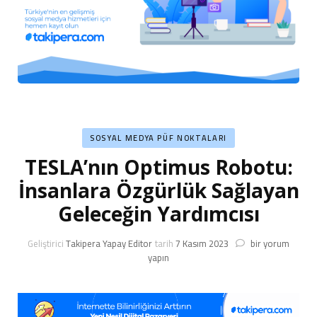
SOSYAL MEDYA PÜF NOKTALARI
TESLA’nın Optimus Robotu:
İnsanlara Özgürlük Sağlayan
Geleceğin Yardımcısı
TESLA’nın
Geliştirici
Takipera Yapay Editor
tarih
7 Kasım 2023
bir yorum
Optimus
yapın
Robotu:
İnsanlara
Özgürlük
Sağlayan