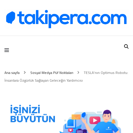
Takipera Dijital Hizmetler
Ana sayfa
Sosyal Medya Püf Noktaları
TESLA’nın Optimus Robotu:
İnsanlara Özgürlük Sağlayan Geleceğin Yardımcısı