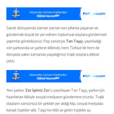
Yeni
Şarkısı,
Sosyal
Medyada
Gündem
Sanat dünyasında zaman zaman son yıllarda yaşanan ve
Yarattı:
gündemde büyük bir yer edinen toplumsal olaylara göndermeli
Rap
Dünyasında
yapımlar görebiliyoruz. Pop sanatçısı
Tan Taşçı,
yayınladığı
Başlayan
son şarkısında ve şarkının klibinde, hem Türkiye’de hem de
‘Tepki’
dünyada yakın zamanda yaşadığımız trajik olaylara dikkat
Dalgası
çekti.
Pop
Müziğe
Sıçradı!
[18+
Video]
için
Yeni şarkısı ‘
Zor İşimiz Zor
’u yayınlayan Tan Taşçı, şarkısı için
hazırlanan klibiyle sosyal medyanın gündemine oturdu. Trajik
olayların sansürsüz bir şekilde yer aldığı klip, sosyal medyada
karışık tepkiler aldı. Taşçı’nın klibi ve gelen tepkiler şu