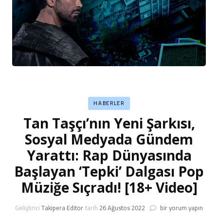
HABERLER
Tan Taşçı’nın Yeni Şarkısı,
Sosyal Medyada Gündem
Yarattı: Rap Dünyasında
Başlayan ‘Tepki’ Dalgası Pop
Müziğe Sıçradı! [18+ Video]
Tan
Geliştirici
Takipera Editor
tarih
26 Ağustos 2022
bir yorum yapın
Taşçı’nın