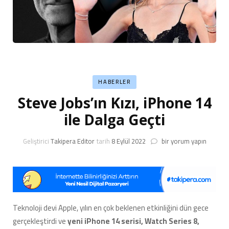
HABERLER
Steve Jobs’ın Kızı, iPhone 14
ile Dalga Geçti
Steve
Geliştirici
Takipera Editor
tarih
8 Eylül 2022
bir yorum yapın
Jobs’ın
Kızı,
iPhone
14
ile
Dalga
Teknoloji devi Apple, yılın en çok beklenen etkinliğini dün gece
Geçti
gerçekleştirdi ve
yeni iPhone 14 serisi, Watch Series 8,
için