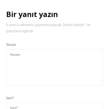
Bir yanıt yazın
E-posta adresiniz yayınlanmayacak.
Gerekli alanlar
*
ile
işaretlenmişlerdir
Yorum
İsim
*