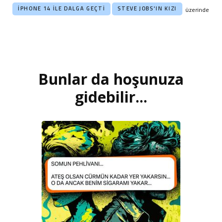
IPHONE 14 ILE DALGA GEÇTI
STEVE JOBS'IN KIZI
üzerinde
Bunlar da hoşunuza
Yazı
dolaşımı
gidebilir...