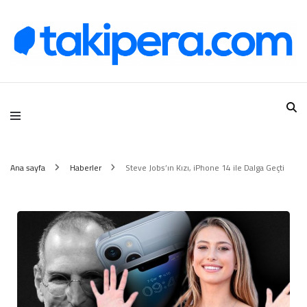
Takipera Dijital Hizmetler
Ana sayfa
Haberler
Steve Jobs’ın Kızı, iPhone 14 ile Dalga Geçti