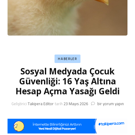
HABERLER
Sosyal Medyada Çocuk
Güvenliği: 16 Yaş Altına
Hesap Açma Yasağı Geldi
Sosyal
Geliştirici
Takipera Editor
tarih
23 Mayıs 2026
bir yorum yapın
Medyada
Çocuk
Güvenliği:
16
Yaş