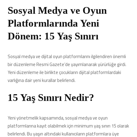
Altına
Sosyal Medya ve Oyun
Hesap
Açma
Platformlarında Yeni
Yasağı
Geldi
Dönem: 15 Yaş Sınırı
için
Sosyal medya ve dijital oyun platformlarını ilgilendiren önemli
bir düzenleme Resmi Gazete’de yayımlanarak yürürlüğe girdi.
Yeni düzenleme ile birlikte çocukların dijital platformlardaki
varlığına dair yeni kurallar belirlendi.
15 Yaş Sınırı Nedir?
Yeni yönetmelik kapsamında, sosyal medya ve oyun
platformlarına kayıt olabilmek için minimum yaş sınırı 15 olarak
belirlendi. Bu yaşın altındaki kullanıcıların platformlara üye