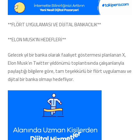
Sırrı:
Takipera.com
İle
Yola
**FLÖRT UYGULAMASI VE DİJİTAL BANKACILIK**
Çıkın!**
için
**ELON MUSK’IN HEDEFLERİ**
Gelecek yıl bir banka olarak faaliyet göstermesi planlanan X,
Elon Musk’ın Twitter yıldönümü toplantısında çalışanlarıyla
paylaştığı bilgilere göre, tam teşekkürlü bir flört uygulaması ve
dijital bir banka olmayı hedefliyor.