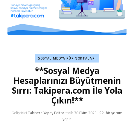
SOSYAL MEDYA PÜF NOKTALARI
**Sosyal Medya
Hesaplarınızı Büyütmenin
Sırrı: Takipera.com İle Yola
Çıkın!**
**Sosyal
Geliştirici
Takipera Yapay Editor
tarih
30 Ekim 2023
bir yorum
Medya
yapın
Hesaplarınızı
Büyütmenin