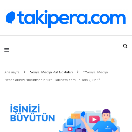
Takipera Dijital Hizmetler
Ana sayfa
Sosyal Medya Püf Noktaları
**Sosyal Medya
Hesaplarınızı Büyütmenin Sırrı: Takipera.com İle Yola Çıkın!**