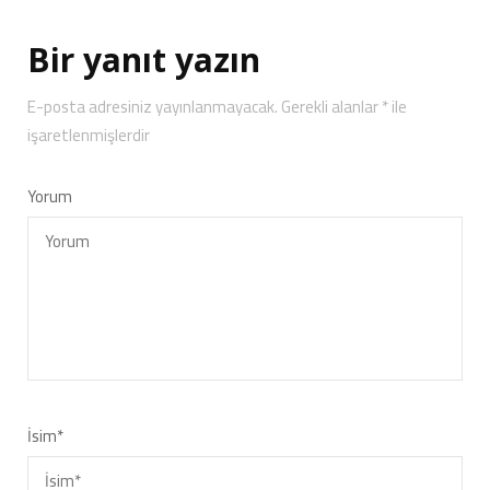
Bir yanıt yazın
E-posta adresiniz yayınlanmayacak.
Gerekli alanlar
*
ile
işaretlenmişlerdir
Yorum
İsim
*