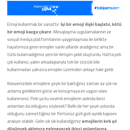
Bir
Anlamı
Daha
Varmış:
Emoji kullanmak bir sanattır.
İyi bir emoji ilişki başlatır, kötü
Emojilerin
bir emoji kavga çıkarır.
Mesajlaşma uygulamalarının ve
Kırk
Yıl
sosyal medya platformlarının yaygınlaşması ile birlikte
Düşünsek
hayatımıza giren emojiler sanki yıllardır aradığımız ama bir
Aklımıza
türlü bulamadığımız yeni bir iletişim şekli oluşturdu. Hatta pek
Gelmeyecek
çok kullanıcı, yakın arkadaşlarıyla tek bir sözcük bile
İkinci
Anlamları
kullanmadan yalnzıca emojiler üzerinden anlaşır hale geldi.
için
Klavyenizdeki emojilere şöyle bir baktığınız zaman az çok ne
anlama geldiklerini görür ve konuşmaya en uygun olanı
kullanırsınız. Peki ya bu sevimli emojilerin aslında ikinci
anlamları da olduğunu söylesek? Belki de her şeyin yolunda
olduğunu zannettiğiniz bir flörtünüz gizli gizli ayrılık kapısını
aralıyor olabilir. Gelin sık sık kullandığımız
emojilerin kırk yıl
düşünsek aklımıza gelmeyecek ikinci anlamlarına