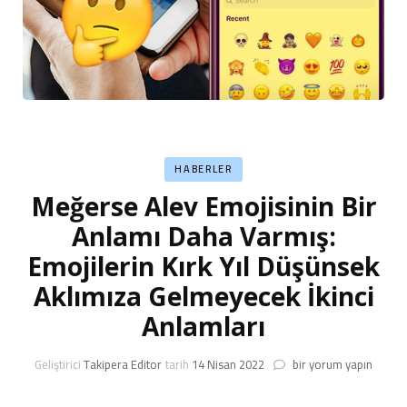
HABERLER
Meğerse Alev Emojisinin Bir
Anlamı Daha Varmış:
Emojilerin Kırk Yıl Düşünsek
Aklımıza Gelmeyecek İkinci
Anlamları
Meğerse
Geliştirici
Takipera Editor
tarih
14 Nisan 2022
bir yorum yapın
Alev
Emojisinin