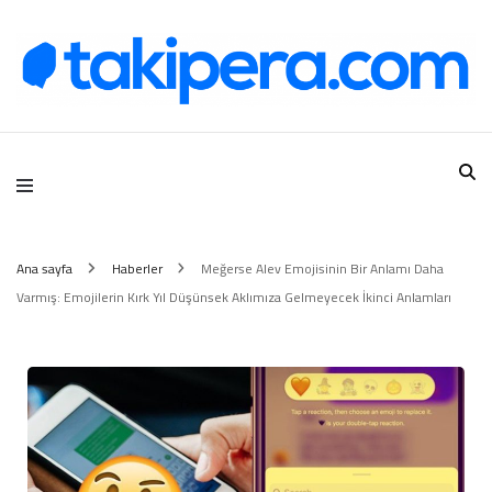
Takipera Dijital Hizmetler
Ana sayfa
Haberler
Meğerse Alev Emojisinin Bir Anlamı Daha
Varmış: Emojilerin Kırk Yıl Düşünsek Aklımıza Gelmeyecek İkinci Anlamları