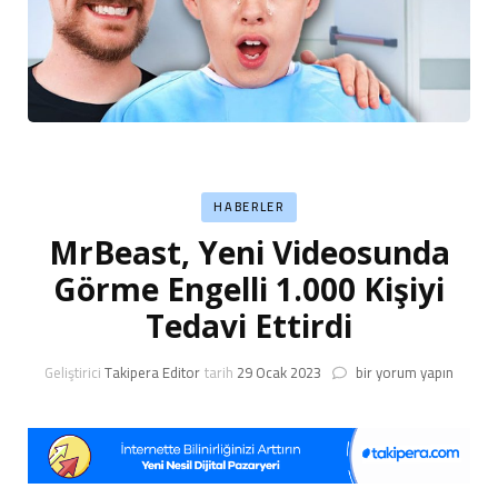
HABERLER
MrBeast, Yeni Videosunda
Görme Engelli 1.000 Kişiyi
Tedavi Ettirdi
MrBeast,
Geliştirici
Takipera Editor
tarih
29 Ocak 2023
bir yorum yapın
Yeni
Videosunda
Görme
Engelli
1.000