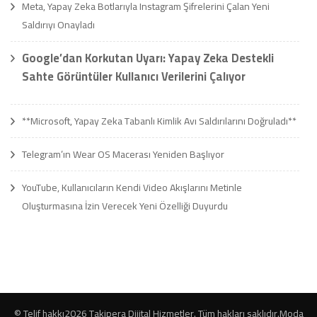
Meta, Yapay Zeka Botlarıyla Instagram Şifrelerini Çalan Yeni
Saldırıyı Onayladı
Google’dan Korkutan Uyarı: Yapay Zeka Destekli
Sahte Görüntüler Kullanıcı Verilerini Çalıyor
**Microsoft, Yapay Zeka Tabanlı Kimlik Avı Saldırılarını Doğruladı**
Telegram’ın Wear OS Macerası Yeniden Başlıyor
YouTube, Kullanıcıların Kendi Video Akışlarını Metinle
Oluşturmasına İzin Verecek Yeni Özelliği Duyurdu
© Telif hakkı2026
Takipera Dijital Hizmetler
. Tüm hakları saklıdır.
Moda