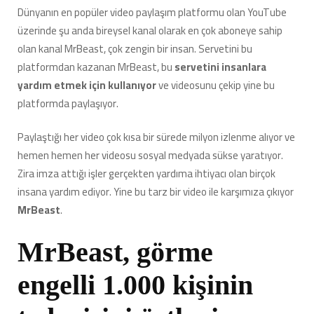
Kişiyi
Dünyanın en popüler video paylaşım platformu olan YouTube
Tedavi
üzerinde şu anda bireysel kanal olarak en çok aboneye sahip
Ettirdi
için
olan kanal MrBeast, çok zengin bir insan. Servetini bu
platformdan kazanan MrBeast, bu
servetini insanlara
yardım etmek için kullanıyor
ve videosunu çekip yine bu
platformda paylaşıyor.
Paylaştığı her video çok kısa bir sürede milyon izlenme alıyor ve
hemen hemen her videosu sosyal medyada sükse yaratıyor.
Zira imza attığı işler gerçekten yardıma ihtiyacı olan birçok
insana yardım ediyor. Yine bu tarz bir video ile karşımıza çıkıyor
MrBeast
.
MrBeast, görme
engelli 1.000 kişinin