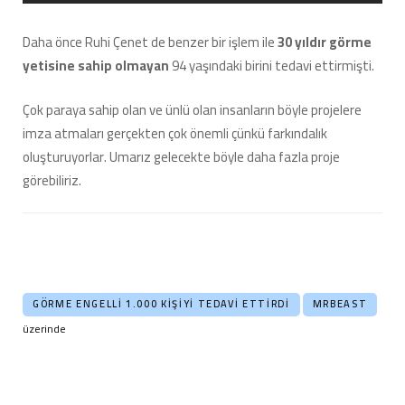
Daha önce Ruhi Çenet de benzer bir işlem ile
30 yıldır görme
yetisine sahip olmayan
94 yaşındaki birini tedavi ettirmişti.
Çok paraya sahip olan ve ünlü olan insanların böyle projelere
imza atmaları gerçekten çok önemli çünkü farkındalık
oluşturuyorlar. Umarız gelecekte böyle daha fazla proje
görebiliriz.
GÖRME ENGELLI 1.000 KIŞIYI TEDAVI ETTIRDI
MRBEAST
üzerinde