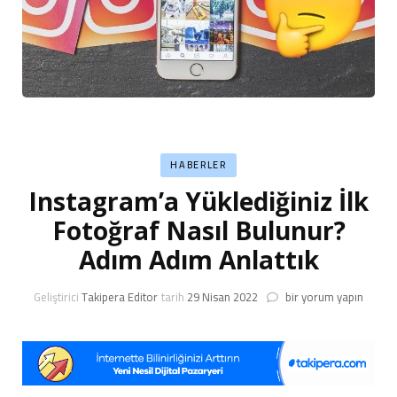
HABERLER
Instagram’a Yüklediğiniz İlk
Fotoğraf Nasıl Bulunur?
Adım Adım Anlattık
Instagram’a
Geliştirici
Takipera Editor
tarih
29 Nisan 2022
bir yorum yapın
Yüklediğiniz
İlk
Fotoğraf
Nasıl
Bulunur?