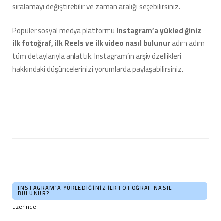
sıralamayı değiştirebilir ve zaman aralığı seçebilirsiniz.
Popüler sosyal medya platformu
Instagram’a yüklediğiniz
ilk fotoğraf, ilk Reels ve ilk video nasıl bulunur
adım adım
tüm detaylarıyla anlattık. Instagram’ın arşiv özellikleri
hakkındaki düşüncelerinizi yorumlarda paylaşabilirsiniz.
INSTAGRAM’A YÜKLEDIĞINIZ İLK FOTOĞRAF NASIL
BULUNUR?
üzerinde