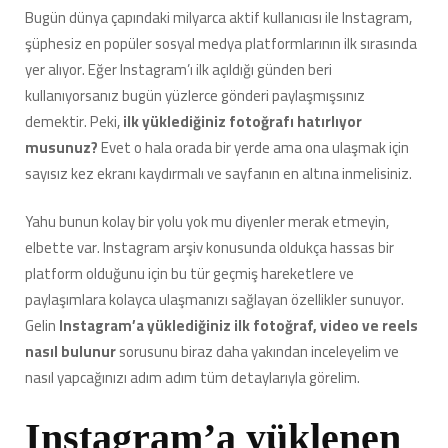
Adım
Bugün dünya çapındaki milyarca aktif kullanıcısı ile Instagram,
Adım
şüphesiz en popüler sosyal medya platformlarının ilk sırasında
Anlattık
için
yer alıyor. Eğer Instagram’ı ilk açıldığı günden beri
kullanıyorsanız bugün yüzlerce gönderi paylaşmışsınız
demektir. Peki,
ilk yüklediğiniz fotoğrafı hatırlıyor
musunuz?
Evet o hala orada bir yerde ama ona ulaşmak için
sayısız kez ekranı kaydırmalı ve sayfanın en altına inmelisiniz.
Yahu bunun kolay bir yolu yok mu diyenler merak etmeyin,
elbette var. Instagram arşiv konusunda oldukça hassas bir
platform olduğunu için bu tür geçmiş hareketlere ve
paylaşımlara kolayca ulaşmanızı sağlayan özellikler sunuyor.
Gelin
Instagram’a yüklediğiniz ilk fotoğraf, video ve reels
nasıl bulunur
sorusunu biraz daha yakından inceleyelim ve
nasıl yapcağınızı adım adım tüm detaylarıyla görelim.
Instagram’a yüklenen