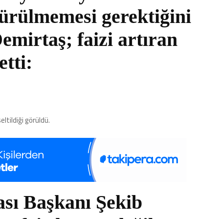
şürülmemesi gerektiğini
mirtaş; faizi artıran
etti:
eltildiği görüldü.
ası Başkanı Şekib