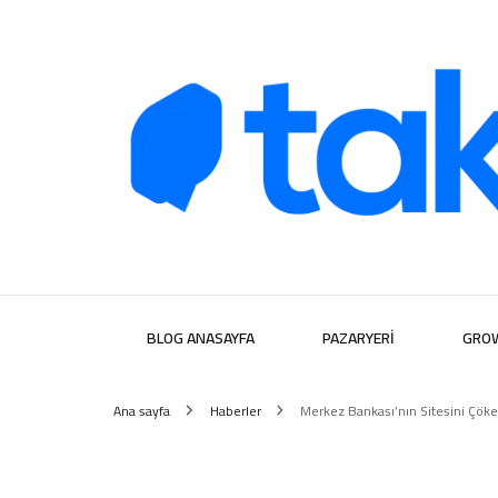
Takipera D
BLOG ANASAYFA
PAZARYERI
GRO
Ana sayfa
Haberler
Merkez Bankası’nın Sitesini Çöker