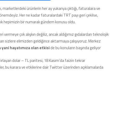
Uçuran
Faiz
 marketlerdeki ürünlerin her ay yukarıya çıktığı, faturalara ve
Kararına
emdeyiz. Her ne kadar faturalardaki TRT payı geri çekilse,
Ekonomistlerden
Gelen
ık hepimizin bir numaralı gündem konusu oldu.
İlk
Tepkiler
ri vermeye çok alışkın değiliz, ancak aldığımız gıdalardan teknolojik
için
ları sizlere elimizden geldiğince aktarmaya çalışıyoruz. Merkez
 yani hayatımıza olan etkisi
de bu konuların başında geliyor
ırlayan dolar – TL paritesi, 18 Kasım’da faizin tekrar
er, bu karara ve etkilerine dair Twitter üzerinden açıklamalarda