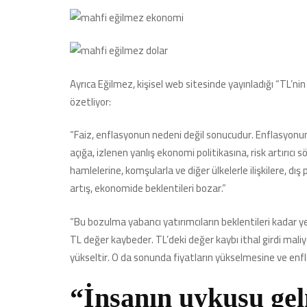
Ayrıca Eğilmez, kişisel web sitesinde yayınladığı “TL’ni
özetliyor:
“Faiz, enflasyonun nedeni değil sonucudur. Enflasyonun 
açığa, izlenen yanlış ekonomi politikasına, risk artırıcı
hamlelerine, komşularla ve diğer ülkelerle ilişkilere, dı
artış, ekonomide beklentileri bozar.”
“Bu bozulma yabancı yatırımcıların beklentileri kadar ye
TL değer kaybeder. TL’deki değer kaybı ithal girdi maliye
yükseltir. O da sonunda fiyatların yükselmesine ve enfl
“İnsanın uykusu gel