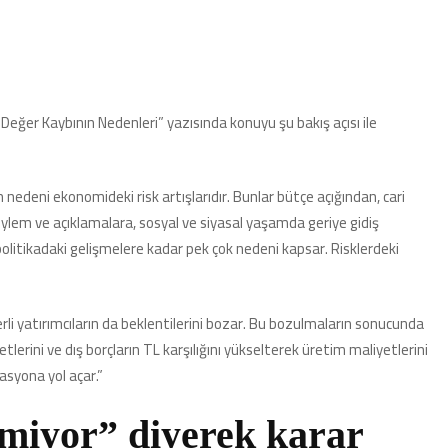
n Değer Kaybının Nedenleri” yazısında konuyu şu bakış açısı ile
nedeni ekonomideki risk artışlarıdır. Bunlar bütçe açığından, cari
 söylem ve açıklamalara, sosyal ve siyasal yaşamda geriye gidiş
ş politikadaki gelişmelere kadar pek çok nedeni kapsar. Risklerdeki
rli yatırımcıların da beklentilerini bozar. Bu bozulmaların sonucunda
tlerini ve dış borçların TL karşılığını yükselterek üretim maliyetlerini
asyona yol açar.”
miyor” diyerek karar