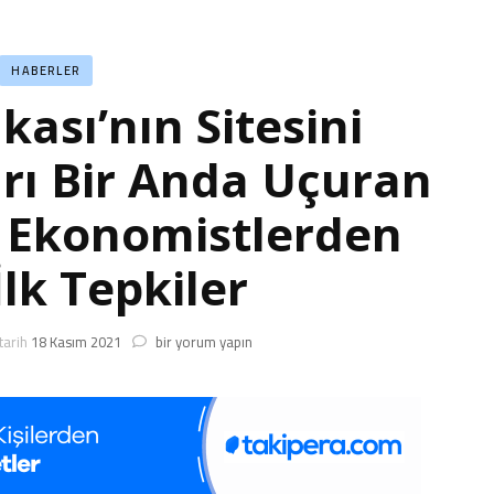
HABERLER
ası’nın Sitesini
rı Bir Anda Uçuran
a Ekonomistlerden
İlk Tepkiler
Merkez
tarih
18 Kasım 2021
bir yorum yapın
Bankası’nın
Sitesini
Çökerten,
Doları
Bir
Anda