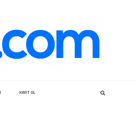
er
I
KAYIT OL