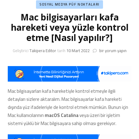
SOSYAL MEDYA PÜF NOKTALARI
Mac bilgisayarları kafa
hareketi veya yüzle kontrol
etme [Nasıl yapılır?]
Mac
Geliştirici
Takipera Editor
tarih
10 Mart 2022
bir yorum yapın
bilgisayarları
kafa
hareketi
veya
yüzle
kontrol
Mac bilgisayarları kafa hareketiyle kontrol etmeyle ilgili
etme
detayları sizlere aktaralım. Mac bilgisayarlar kafa hareketi
[Nasıl
yapılır?]
dışında yüz ifadeleriyle de kontrol etmek mümkün. Bunun için
için
Mac kullanıcılarının
macOS Catalina
veya üzeri bir işletim
sistemi yüklü bir Mac bilgisayara sahip olması gerekiyor.