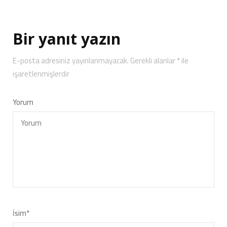
Bir yanıt yazın
E-posta adresiniz yayınlanmayacak.
Gerekli alanlar
*
ile
işaretlenmişlerdir
Yorum
İsim
*