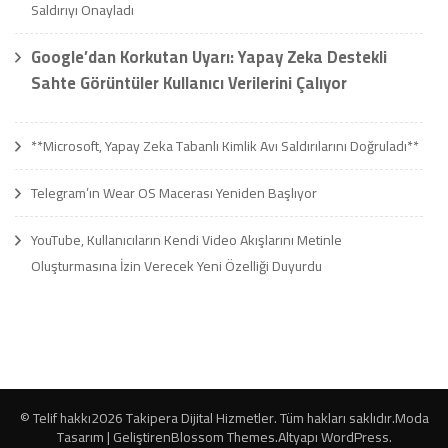
Saldırıyı Onayladı
Google’dan Korkutan Uyarı: Yapay Zeka Destekli
Sahte Görüntüler Kullanıcı Verilerini Çalıyor
**Microsoft, Yapay Zeka Tabanlı Kimlik Avı Saldırılarını Doğruladı**
Telegram’ın Wear OS Macerası Yeniden Başlıyor
YouTube, Kullanıcıların Kendi Video Akışlarını Metinle
Oluşturmasına İzin Verecek Yeni Özelliği Duyurdu
© Telif hakkı2026
Takipera Dijital Hizmetler
. Tüm hakları saklıdır.
Moda
Tasarım | Geliştiren
Blossom Themes
.Altyapı
WordPress
.