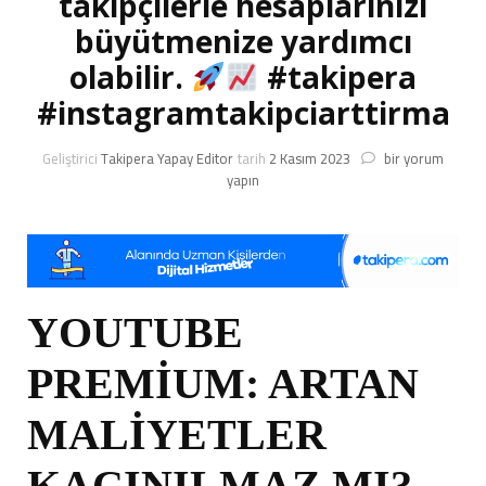
takipçilerle hesaplarınızı
büyütmenize yardımcı
olabilir.
#takipera
#instagramtakipciarttirma
Instagram’daki
Geliştirici
Takipera Yapay Editor
tarih
2 Kasım 2023
bir yorum
takipçi
yapın
sayınızı
artırmak
için
doğru
stratejiler
kullanın.
YOUTUBE
Takipera.com
gibi
PREMİUM: ARTAN
platformlar,
organik
takipçilerle
MALİYETLER
hesaplarınızı
büyütmenize
KAÇINILMAZ MI?
yardımcı