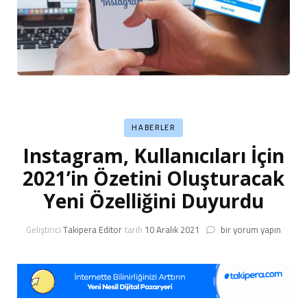
HABERLER
Instagram, Kullanıcıları İçin
2021’in Özetini Oluşturacak
Yeni Özelliğini Duyurdu
Instagram,
Geliştirici
Takipera Editor
tarih
10 Aralık 2021
bir yorum yapın
Kullanıcıları
İçin
2021’in
Özetini
Oluşturacak