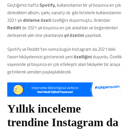
Yeni
Geçtiğimiz hafta
Spotify,
kullanıcılarının bir yıl boyunca en çok
Özelliğini
dinledikleri albüm, şarkı, sanatçı vb. gibi listelerle kullanıcılarının
Duyurdu
için
2021 yılı
dinleme özeti
özelliğini duyurmuştu. Ardından
Reddit
de 2021 yılı boyunca en çok anlatılan ve beğenilenleri
derleyerek yılın öne çıkanlarıyla
yıl özetini
yayınladı.
Spotify ve Reddit’ten sonra bugün Instagram da 2021’deki
favori hikâyelerinizi gösterecek yeni
özelliğini
duyurdu. Özellik
sayesinde yıl boyunca en çok etkileşim alan hikâyeler bir araya
getirilerek yeniden paylaşılabilecek.
Yıllık inceleme
trendine Instagram da