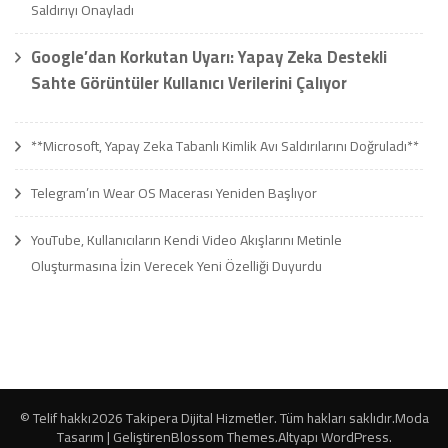
Saldırıyı Onayladı
Google’dan Korkutan Uyarı: Yapay Zeka Destekli
Sahte Görüntüler Kullanıcı Verilerini Çalıyor
**Microsoft, Yapay Zeka Tabanlı Kimlik Avı Saldırılarını Doğruladı**
Telegram’ın Wear OS Macerası Yeniden Başlıyor
YouTube, Kullanıcıların Kendi Video Akışlarını Metinle
Oluşturmasına İzin Verecek Yeni Özelliği Duyurdu
© Telif hakkı2026
Takipera Dijital Hizmetler
. Tüm hakları saklıdır.
Moda
Tasarım | Geliştiren
Blossom Themes
.Altyapı
WordPress
.