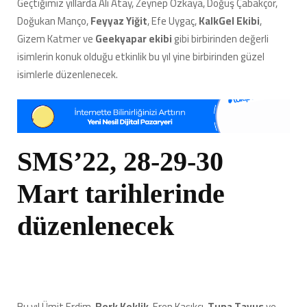
Geçtiğimiz yıllarda Ali Atay, Zeynep Özkaya, Doğuş Çabakçor,
Doğukan Manço,
Feyyaz Yiğit
, Efe Uygaç,
KalkGel Ekibi
,
Gizem Katmer ve
Geekyapar ekibi
gibi birbirinden değerli
isimlerin konuk olduğu etkinlik bu yıl yine birbirinden güzel
isimlerle düzenlenecek.
SMS’22, 28-29-30
Mart tarihlerinde
düzenlenecek
Bu yıl Ümit Erdim,
Berk Keklik
, Eren Kaşıkçı,
Tuna Tavus
ve