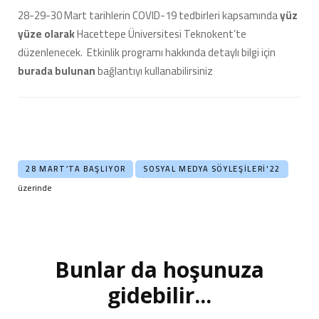
28-29-30 Mart tarihlerin COVID-19 tedbirleri kapsamında
yüz
yüze olarak
Hacettepe Üniversitesi Teknokent’te
düzenlenecek. Etkinlik programı hakkında detaylı bilgi için
burada bulunan
bağlantıyı kullanabilirsiniz
28 MART’TA BAŞLIYOR
SOSYAL MEDYA SÖYLEŞILERI'22
üzerinde
Bunlar da hoşunuza
Yazı
dolaşımı
gidebilir...