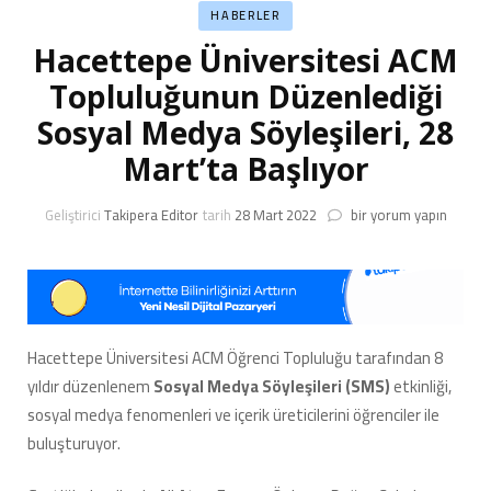
HABERLER
Hacettepe Üniversitesi ACM
Topluluğunun Düzenlediği
Sosyal Medya Söyleşileri, 28
Mart’ta Başlıyor
Hacettepe
Geliştirici
Takipera Editor
tarih
28 Mart 2022
bir yorum yapın
Üniversitesi
ACM
Topluluğunun
Düzenlediği
Sosyal
Medya
Hacettepe Üniversitesi ACM Öğrenci Topluluğu tarafından 8
Söyleşileri,
yıldır düzenlenem
Sosyal Medya Söyleşileri (SMS)
etkinliği,
28
Mart’ta
sosyal medya fenomenleri ve içerik üreticilerini öğrenciler ile
Başlıyor
buluşturuyor.
için