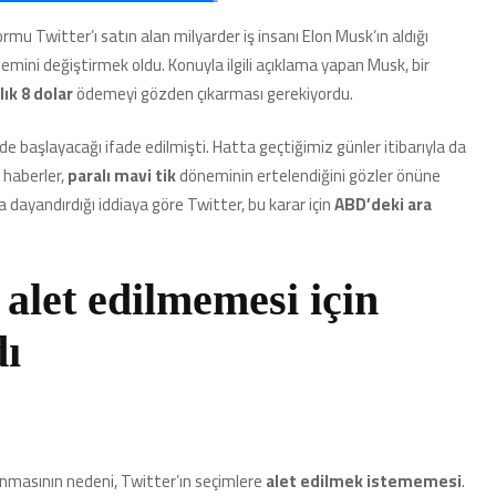
Erteliyor:
Mavi
mu Twitter’ı satın alan milyarder iş insanı Elon Musk’ın aldığı
Tik
emini değiştirmek oldu. Konuyla ilgili açıklama yapan Musk, bir
Alıp
Başkalarını
lık 8 dolar
ödemeyi gözden çıkarması gerekiyordu.
Taklit
Edenlerin
nde başlayacağı ifade edilmişti. Hatta geçtiğimiz günler itibarıyla da
Cezası
 haberler,
paralı mavi tik
döneminin ertelendiğini gözler önüne
da
Belli
dayandırdığı iddiaya göre Twitter, bu karar için
ABD’deki ara
Oldu
için
 alet edilmemesi için
dı
lınmasının nedeni, Twitter’ın seçimlere
alet edilmek istememesi
.