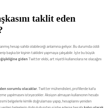
şkasını taklit eden
?
anmış hesap sahibi olabileceği anlamına geliyor. Bu durumda ciddi
 verip başka bir kişinin taklidini yapmaya çalışabilir. İşte bu büyük
eğişikliğine giden
Twitter ekibi, art niyetli kullanıcılara ne olacağını
nden sorumlu olacaklar
. Twitter mühendisleri, profillerde kafa
nleme yapılmasını isteyecekler. Aksiyon almayan kullanıcının hesabı
i resmi belgelerle kimlik doğrulaması yapıp, hesaplarını yeniden
bi verilen belgelerin doğruluğundan şüphe ederse hesabı
kalıcı olarak