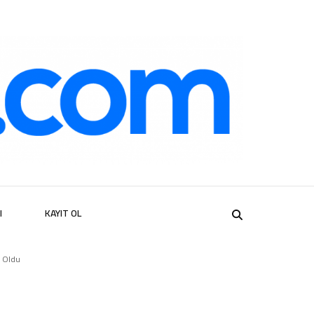
er
I
KAYIT OL
i Oldu