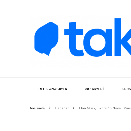
Takipera D
BLOG ANASAYFA
PAZARYERI
GRO
Ana sayfa
Haberler
Elon Musk, Twitter’ın “Paralı Mavi