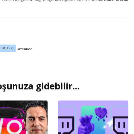
N MUSK
üzerinde
şunuza gidebilir...