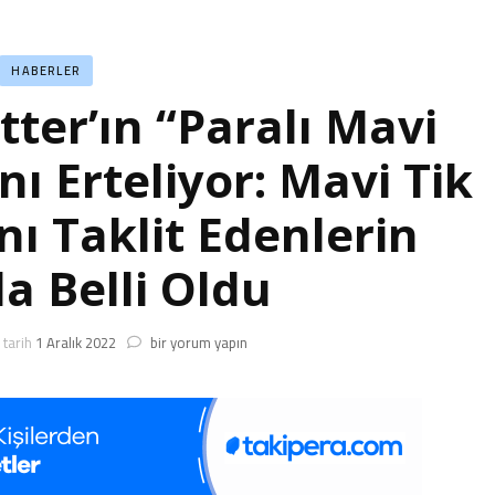
HABERLER
ter’ın “Paralı Mavi
ı Erteliyor: Mavi Tik
nı Taklit Edenlerin
da Belli Oldu
Elon
tarih
1 Aralık 2022
bir yorum yapın
Musk,
Twitter’ın
“Paralı
Mavi
Tik”
Uygulamasını