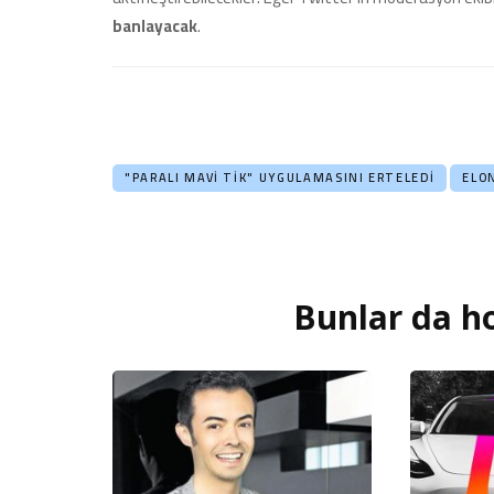
banlayacak
.
"PARALI MAVI TIK" UYGULAMASINI ERTELEDI
ELO
Bunlar da ho
Yazı
dolaşımı