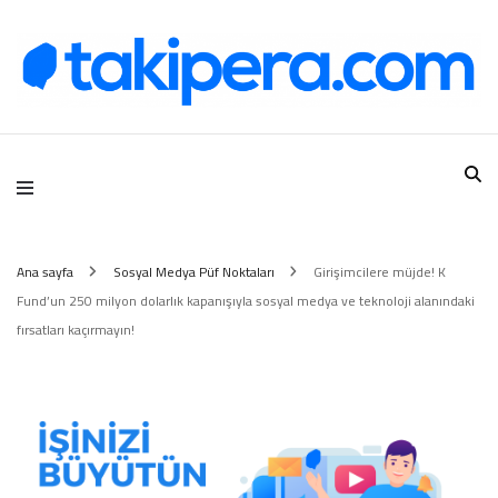
Takipera Dijital Hizmetler
Ana sayfa
Sosyal Medya Püf Noktaları
Girişimcilere müjde! K
Fund’un 250 milyon dolarlık kapanışıyla sosyal medya ve teknoloji alanındaki
fırsatları kaçırmayın!