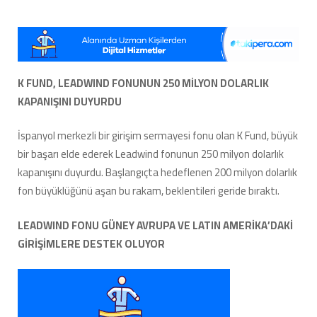
müjde!
K
Fund’un
250
milyon
dolarlık
K FUND, LEADWIND FONUNUN 250 MİLYON DOLARLIK
kapanışıyla
KAPANIŞINI DUYURDU
sosyal
medya
ve
İspanyol merkezli bir girişim sermayesi fonu olan K Fund, büyük
teknoloji
bir başarı elde ederek Leadwind fonunun 250 milyon dolarlık
alanındaki
kapanışını duyurdu. Başlangıçta hedeflenen 200 milyon dolarlık
fırsatları
kaçırmayın!
fon büyüklüğünü aşan bu rakam, beklentileri geride bıraktı.
için
LEADWIND FONU GÜNEY AVRUPA VE LATIN AMERİKA’DAKİ
GİRİŞİMLERE DESTEK OLUYOR