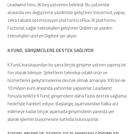
Leadwind fonu, ilk beş yatırımını belirledi. Bu yatırımlar
arasında ses değiştirme yazılımları geliştiren Voicemod, yapay
zeka tabanlı optimizasyon platformu nFlux, İK platformu
Factorial, sağlık teknolojileri geliştiren Quibim ve yazılım
teknolojileri üreten Digibee yer alıyor.
K FUND, GİRİŞİMCİLERE DESTEK SAĞLIYOR
K Fund, kuruluşundan bu yana birçok girişime yatırım yapmış bir
fon olarak biliniyor. Şirketlerin teknoloji odaklı ürün ve
hizmetlerini geliştirmelerine destek olmak amacıyla 100 bin ile
10 milyon euro arasında yatırımlar yapıyorlar. Leadwind
fonuyla birlikte K Fund, girişimcilere daha fazla destek sağlama
hedefiyle hareket ediyor. Başlangıç aşamasından halka arz
edilmeye kadar birçok aşamada girişimcilerin yanında yer
alarak işlerinin büyümesine katkıda bulunuyorlar.
SOSYAL MEDYA VE TEKNOLOJİ ALANINDAKİ GİRİŞİMLER