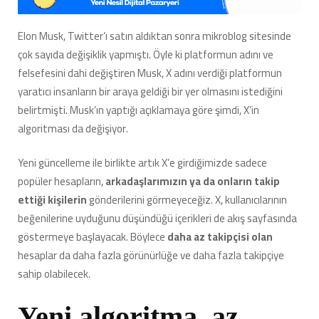
Hesaplara
Fenomen
Elon Musk, Twitter’ı satın aldıktan sonra mikroblog sitesinde
Olmanın
çok sayıda değişiklik yapmıştı. Öyle ki platformun adını ve
Yolunu
Açacak
felsefesini dahi değiştiren Musk, X adını verdiği platformun
Yeniliği
yaratıcı insanların bir araya geldiği bir yer olmasını istediğini
Duyurdu
belirtmişti. Musk’ın yaptığı açıklamaya göre şimdi, X’in
için
algoritması da değişiyor.
Yeni güncelleme ile birlikte artık X’e girdiğimizde sadece
popüler hesapların,
arkadaşlarımızın ya da onların takip
ettiği kişilerin
gönderilerini görmeyeceğiz. X, kullanıcılarının
beğenilerine uyduğunu düşündüğü içerikleri de akış sayfasında
göstermeye başlayacak. Böylece
daha az takipçisi olan
hesaplar da daha fazla görünürlüğe ve daha fazla takipçiye
sahip olabilecek.
Yeni algoritma, az