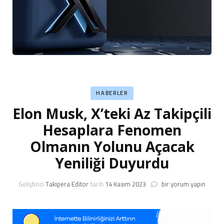
HABERLER
Elon Musk, X’teki Az Takipçili
Hesaplara Fenomen
Olmanın Yolunu Açacak
Yeniliği Duyurdu
Elon
Geliştirici
Takipera Editor
tarih
14 Kasım 2023
bir yorum yapın
Musk,
X’teki
Az
Takipçili