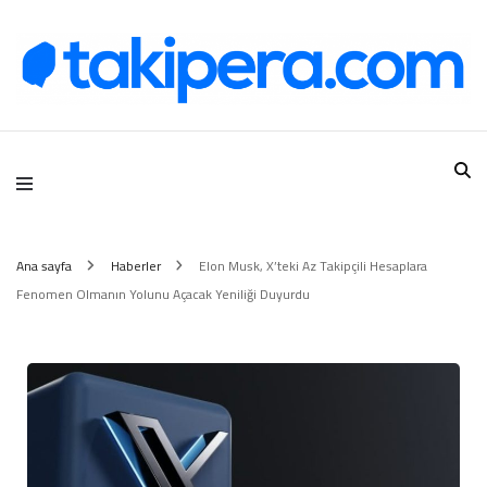
Takipera Dijital Hizmetler
Ana sayfa
Haberler
Elon Musk, X’teki Az Takipçili Hesaplara
Fenomen Olmanın Yolunu Açacak Yeniliği Duyurdu