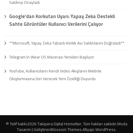
Saldırıyı Onayladı
Google’dan Korkutan Uyarı: Yapay Zeka Destekli
Sahte Görüntüler Kullanıcı Verilerini Çalıyor
**Microsoft, Yapay Zeka Tabanlı Kimlik Avı Saldırılarını Doğruladı**
Telegram’ın Wear OS Macerası Yeniden Başlıyor
YouTube, Kullanıcıların Kendi Video Akışlarını Metinle
Oluşturmasına İzin Verecek Yeni Özelliği Duyurdu
© Telif hakkı2026
Takipera Dijital Hizmetler
. Tüm hakları saklıdır.
Moda
Tasarım | Geliştiren
Blossom Themes
.Altyapı
WordPress
.