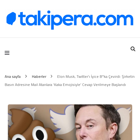
Takipera Dijital Hizmetler
Ana sayfa
Haberler
Elon Musk, Twitter’ı İyice B*ka Çevirdi: Şirketin
Basın Adresine Mail Atanlara ‘Kaka Emojisiyle’ Cevap Verilmeye Başlandı