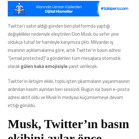
İyice
B*ka
Çevirdi:
Şirketin
Twitter’ı satın aldığı günden beri platformda yaptığı
Basın
değişiklikler nedeniyle eleştirilen Elon Musk, bu sefer yine
Adresine
Mail
oldukça tuhaf bir hamleyle karşımıza çıktı. Milyarder iş
Atanlara
insanının açıklamalarına göre, artık Twitter’ın basın adresi
‘Kaka
“[email protected]”a gönderilen tüm mesajlara otomatik
Emojisiyle’
olarak
gülen
kaka emojisiyle
yanıt verilecek.
Cevap
Verilmeye
Başlandı
Twitter’ın iletişim ekibi, toplu işten çıkarmaların yaşanmasının
için
ardından kasım ayından beri sessizdi. Bugün ise basın e-posta
adresi aktif oldu ve Musk’ın medyayı küçümsemeye devam
ettiği görüldü.
Musk, Twitter’ın basın
ekibini aylar önce