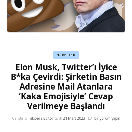
HABERLER
Elon Musk, Twitter’ı İyice
B*ka Çevirdi: Şirketin Basın
Adresine Mail Atanlara
‘Kaka Emojisiyle’ Cevap
Verilmeye Başlandı
Elon
Geliştirici
Takipera Editor
tarih
21 Mart 2023
bir yorum yapın
Musk,
Twitter’ı