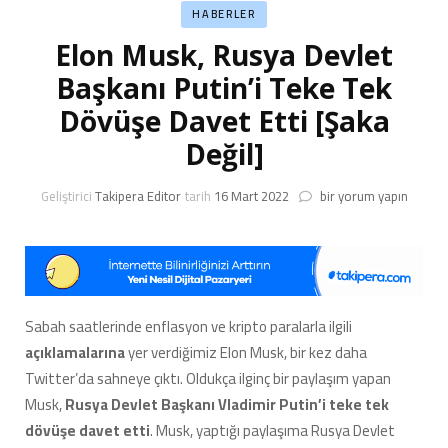
HABERLER
Elon Musk, Rusya Devlet
Başkanı Putin’i Teke Tek
Dövüşe Davet Etti [Şaka
Değil]
Elon
Geliştirici
Takipera Editor
tarih
16 Mart 2022
bir yorum yapın
Musk,
Rusya
Devlet
Başkanı
Putin’i
Teke
Sabah saatlerinde enflasyon ve kripto paralarla ilgili
Tek
açıklamalarına
yer verdiğimiz Elon Musk, bir kez daha
Dövüşe
Davet
Twitter’da sahneye çıktı. Oldukça ilginç bir paylaşım yapan
Etti
Musk,
Rusya Devlet Başkanı Vladimir Putin’i teke tek
[Şaka
dövüşe davet etti
. Musk, yaptığı paylaşıma Rusya Devlet
Değil]