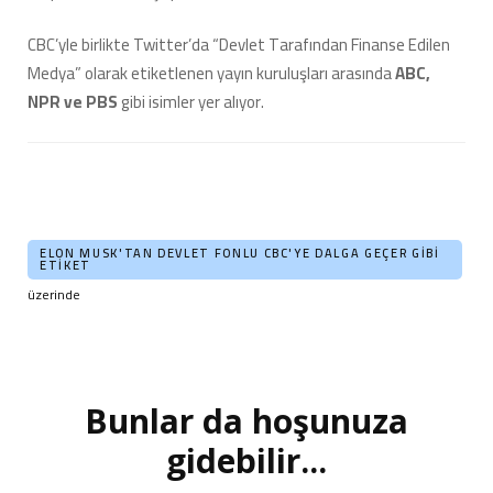
CBC’yle birlikte Twitter’da “Devlet Tarafından Finanse Edilen
Medya” olarak etiketlenen yayın kuruluşları arasında
ABC,
NPR ve PBS
gibi isimler yer alıyor.
ELON MUSK'TAN DEVLET FONLU CBC'YE DALGA GEÇER GIBI
ETIKET
üzerinde
Bunlar da hoşunuza
Yazı
dolaşımı
gidebilir...