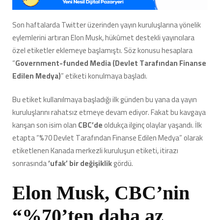
Geçmeye
Başladı:
Son haftalarda Twitter üzerinden yayın kuruluşlarına yönelik
“Devlet
eylemlerini artıran Elon Musk, hükûmet destekli yayıncılara
Destekli
Değiliz”
özel etiketler eklemeye başlamıştı. Söz konusu hesaplara
Diyen
“
Government-funded Media (Devlet Tarafından Finanse
Şirkete
Edilen Medya)
” etiketi konulmaya başladı.
Özel
Etiket
Koydu
Bu etiket kullanılmaya başladığı ilk günden bu yana da yayın
için
kuruluşlarını rahatsız etmeye devam ediyor. Fakat bu kavgaya
karışan son isim olan
CBC’de
oldukça ilginç olaylar yaşandı. İlk
etapta “%70 Devlet Tarafından Finanse Edilen Medya” olarak
etiketlenen Kanada merkezli kuruluşun etiketi, itirazı
sonrasında
‘ufak’ bir değişiklik
gördü.
Elon Musk, CBC’nin
“%70’ten daha az