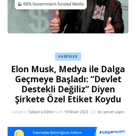
HABERLER
Elon Musk, Medya ile Dalga
Geçmeye Başladı: “Devlet
Destekli Değiliz” Diyen
Şirkete Özel Etiket Koydu
Elon
Geliştirici
Takipera Editor
tarih
19 Nisan 2023
bir yorum yapın
Musk,
Medya
ile
Dalga