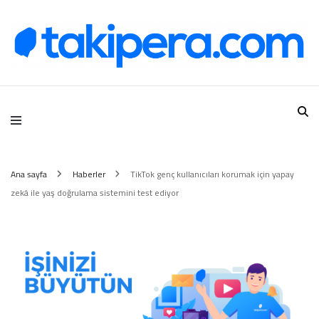
Takipera Dijital Hizmetler
Ana sayfa
Haberler
TikTok genç kullanıcıları korumak için yapay
zekâ ile yaş doğrulama sistemini test ediyor