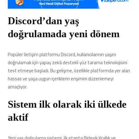
için
yapay
zekâ
Discord’dan yaş
ile
yaş
doğrulamada yeni dönem
doğrulama
sistemini
test
ediyor
Popüler iletişim platformu Discord, kullanıcılarının yaşını
için
doğrulamak için yapay zekâ destekli yüz tarama teknolojisini
test etmeye başladı. Bu gelişme, özellikle platformda yer alan
hassas ve yaşa uygun içeriklerin erişimini düzenlemeyi
amaçlıyor.
Sistem ilk olarak iki ülkede
aktif
Yeni yaş doğrulama sistemi, ilk etapta Birleşik Krallık ve