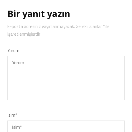
Bir yanıt yazın
E-posta adresiniz yayınlanmayacak.
Gerekli alanlar
*
ile
işaretlenmişlerdir
Yorum
İsim
*