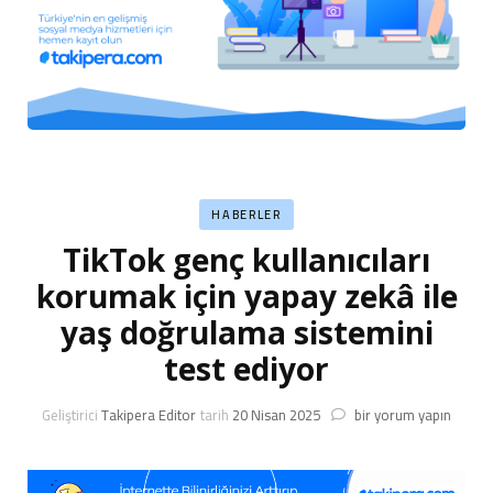
HABERLER
TikTok genç kullanıcıları
korumak için yapay zekâ ile
yaş doğrulama sistemini
test ediyor
TikTok
Geliştirici
Takipera Editor
tarih
20 Nisan 2025
bir yorum yapın
genç
kullanıcıları
korumak