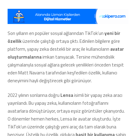
TikTok
Hesabı
Açtırır:
Havalı
Profil
Son yılların en popüler sosyal ağlarından TikTok’un
yeni bir
Fotoğrafları
özellik
üzerinde çalıştığı ortaya çıktı. Edinilen bilgilere göre
Oluşturan
‘Lensa’
platform, yapay zeka destekli bir araç ile kullanıcıların
avatar
Uygulaması,
oluşturmalarına
imkan tanıyacak. Tersine mühendislik
TikTok’a
çalışmalarıyla sosyal ağlara gelecek yenilikleri önceden tespit
Geliyor
eden Matt Navarra tarafından keşfedilen özellik, kullanıcı
(Hem
de
deneyimini hayli değiştirecek gibi görünüyor.
Ücretsiz)
için
2022 yılının sonlarına doğru
Lensa
isimli bir yapay zeka aracı
yayınlandı. Bu yapay zeka, kullanıcıların fotoğraflarını
avatarlara dönüştürüyor, ortaya eşsiz görüntüler çıkarıyordu.
O dönemler hemen herkes, Lensa ile avatar oluşturdu. İşte
TikTok’un üzerinde çalıştığı yeni araç da tam olarak buna
benziyor. Üstelik bu özellik, oldukça
basit bir kullanıma
sahip