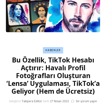
HABERLER
Bu Özellik, TikTok Hesabı
Açtırır: Havalı Profil
Fotoğrafları Oluşturan
‘Lensa’ Uygulaması, TikTok’a
Geliyor (Hem de Ücretsiz)
Bu
Geliştirici
Takipera Editor
tarih
27 Nisan 2023
bir yorum yapın
Özellik,