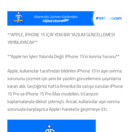
İPhone
15
için
ısınma
sorununa
çözüm
**APPLE, İPHONE 15 İÇİN YENİ BİR YAZILIM GÜNCELLEMESİ
buluyor
YAYINLAYACAK**
–
Yeni
güncelleme
**Apple’nın İşleri Yolunda Değil: İPhone 15’in Isınma Sorunu**
ile
daha
Apple, kullanıcılar tarafından bildirilen iPhone 15’in aşırı ısınma
sorunsuz
sorununu çözmek için yeni bir yazılım güncellemesi yayınlama
kullanım**
için
kararı aldı. Geçtiğimiz hafta Amerika’da satışa sunulan iPhone
15 Pro ve iPhone 15 Pro Max modelleri, titanyum
kaplamalarıyla dikkat çekmişti. Ancak, kullanıcılar aşırı ısınma
sorunuyla karşılaşınca Apple’ı harekete geçirmeye itti.