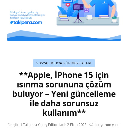
SOSYAL MEDYA PÜF NOKTALARI
**Apple, İPhone 15 için
ısınma sorununa çözüm
buluyor – Yeni güncelleme
ile daha sorunsuz
kullanım**
**Apple,
Geliştirici
Takipera Yapay Editor
tarih
2 Ekim 2023
bir yorum yapın