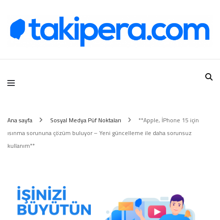
Takipera Dijital Hizmetler
Ana sayfa
Sosyal Medya Püf Noktaları
**Apple, İPhone 15 için
ısınma sorununa çözüm buluyor – Yeni güncelleme ile daha sorunsuz
kullanım**