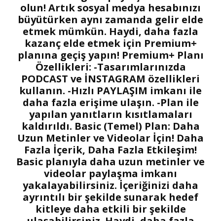
olun! Artık sosyal medya hesabınızı
büyütürken aynı zamanda gelir elde
etmek mümkün. Haydi, daha fazla
kazanç elde etmek için Premium+
planına geçiş yapın!
Premium+ Planı
Özellikleri:
-Tasarımlarınızda
PODCAST ve İNSTAGRAM özellikleri
kullanın. -Hızlı PAYLAŞIM imkanı ile
daha fazla erişime ulaşın. -Plan ile
yapılan yanıtların kısıtlamaları
kaldırıldı.
Basic (Temel) Plan: Daha
Uzun Metinler ve Videolar İçin!
Daha
Fazla İçerik, Daha Fazla Etkileşim!
Basic planıyla daha uzun metinler ve
videolar paylaşma imkanı
yakalayabilirsiniz. İçeriğinizi daha
ayrıntılı bir şekilde sunarak hedef
kitleye daha etkili bir şekilde
ulaşabilirsiniz. Haydi, daha fazla