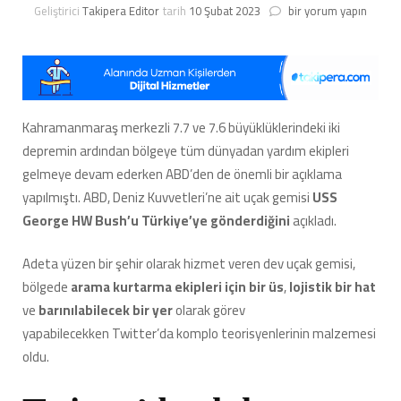
ABD’nin
Geliştirici
Takipera Editor
tarih
10 Şubat 2023
bir yorum yapın
Depremzedelere
Yardım
İçin
Uçak
Gemisi
Göndermesi
Kahramanmaraş merkezli 7.7 ve 7.6 büyüklüklerindeki iki
Komplo
depremin ardından bölgeye tüm dünyadan yardım ekipleri
Teorisyenlerini
Coşturdu:
gelmeye devam ederken ABD’den de önemli bir açıklama
#ABDgemisiistemiyor
yapılmıştı. ABD, Deniz Kuvvetleri’ne ait uçak gemisi
USS
Etiketi
George HW Bush’u Türkiye’ye gönderdiğini
açıkladı.
Gündem
Oldu
için
Adeta yüzen bir şehir olarak hizmet veren dev uçak gemisi,
bölgede
arama kurtarma ekipleri için bir üs
,
lojistik bir hat
ve
barınılabilecek bir yer
olarak görev
yapabilecekken Twitter’da komplo teorisyenlerinin malzemesi
oldu.