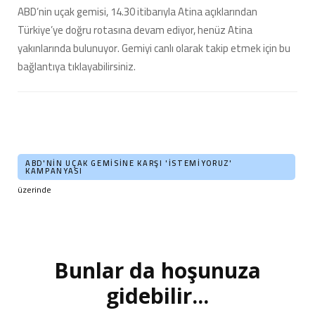
ABD’nin uçak gemisi, 14.30 itibarıyla Atina açıklarından
Türkiye’ye doğru rotasına devam ediyor, henüz Atina
yakınlarında bulunuyor. Gemiyi canlı olarak takip etmek için bu
bağlantıya tıklayabilirsiniz.
ABD'NIN UÇAK GEMISINE KARŞI 'İSTEMIYORUZ'
KAMPANYASI
üzerinde
Bunlar da hoşunuza
Yazı
dolaşımı
gidebilir...