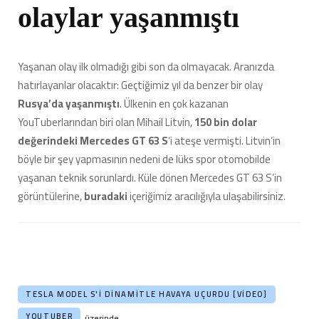
olaylar yaşanmıştı
Yaşanan olay ilk olmadığı gibi son da olmayacak. Aranızda
hatırlayanlar olacaktır: Geçtiğimiz yıl da benzer bir olay
Rusya’da yaşanmıştı
. Ülkenin en çok kazanan
YouTuberlarından biri olan Mihail Litvin,
150 bin dolar
değerindeki Mercedes GT 63 S
‘i ateşe vermişti. Litvin’in
böyle bir şey yapmasının nedeni de lüks spor otomobilde
yaşanan teknik sorunlardı. Küle dönen Mercedes GT 63 S’in
görüntülerine,
buradaki
içeriğimiz aracılığıyla ulaşabilirsiniz.
TESLA MODEL S'I DINAMITLE HAVAYA UÇURDU [VIDEO]
YOUTUBER
üzerinde