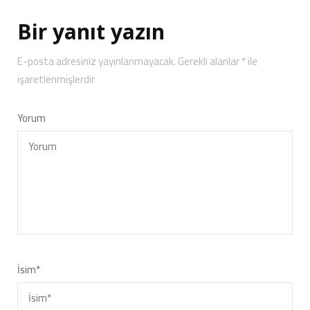
Bir yanıt yazın
E-posta adresiniz yayınlanmayacak.
Gerekli alanlar
*
ile
işaretlenmişlerdir
Yorum
İsim
*