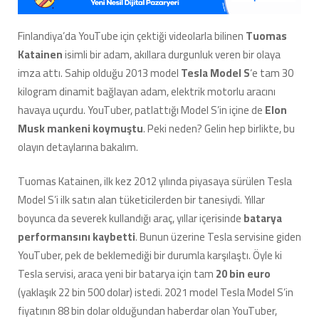
Tesla
Model
Finlandiya’da YouTube için çektiği videolarla bilinen
Tuomas
S’i
Katainen
isimli bir adam, akıllara durgunluk veren bir olaya
30
Kilogram
imza attı. Sahip olduğu 2013 model
Tesla Model S
‘e tam 30
Dinamitle
kilogram dinamit bağlayan adam, elektrik motorlu aracını
Havaya
havaya uçurdu. YouTuber, patlattığı Model S’in içine de
Elon
Uçurdu
Musk mankeni koymuştu
. Peki neden? Gelin hep birlikte, bu
[Video]
için
olayın detaylarına bakalım.
Tuomas Katainen, ilk kez 2012 yılında piyasaya sürülen Tesla
Model S’i ilk satın alan tüketicilerden bir tanesiydi. Yıllar
boyunca da severek kullandığı araç, yıllar içerisinde
batarya
performansını kaybetti
. Bunun üzerine Tesla servisine giden
YouTuber, pek de beklemediği bir durumla karşılaştı. Öyle ki
Tesla servisi, araca yeni bir batarya için tam
20 bin euro
(yaklaşık 22 bin 500 dolar) istedi. 2021 model Tesla Model S’in
fiyatının 88 bin dolar olduğundan haberdar olan YouTuber,