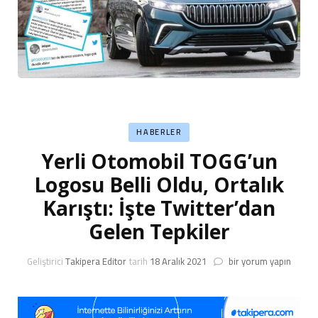
HABERLER
Yerli Otomobil TOGG’un
Logosu Belli Oldu, Ortalık
Karıştı: İşte Twitter’dan
Gelen Tepkiler
Yerli
Geliştirici
Takipera Editor
tarih
18 Aralık 2021
bir yorum yapın
Otomobil
TOGG’un
Logosu
Belli