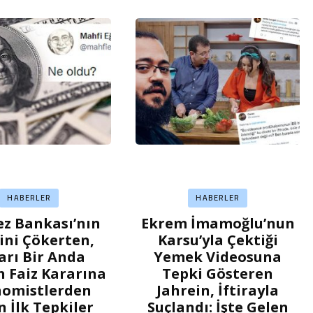
HABERLER
HABERLER
z Bankası’nın
Ekrem İmamoğlu’nun
sini Çökerten,
Karsu’yla Çektiği
arı Bir Anda
Yemek Videosuna
 Faiz Kararına
Tepki Gösteren
omistlerden
Jahrein, İftirayla
n İlk Tepkiler
Suçlandı: İşte Gelen