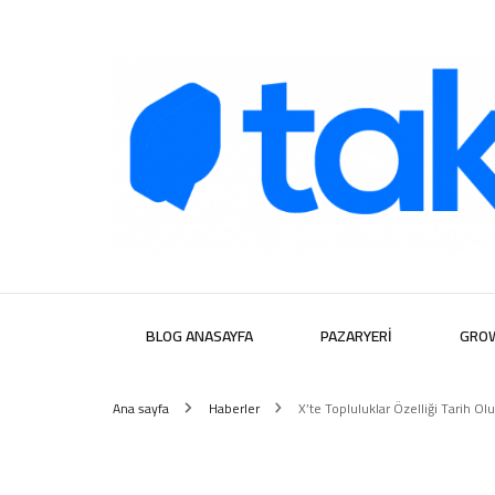
Takipera D
BLOG ANASAYFA
PAZARYERI
GRO
Ana sayfa
Haberler
X’te Topluluklar Özelliği Tarih Ol