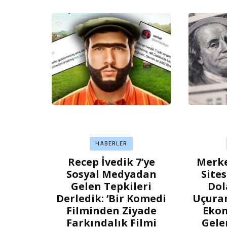
HABERLER
Recep İvedik 7’ye
Merke
Sosyal Medyadan
Site
Gelen Tepkileri
Dol
Derledik: ‘Bir Komedi
Uçuran
Filminden Ziyade
Ekon
Farkındalık Filmi
Gele