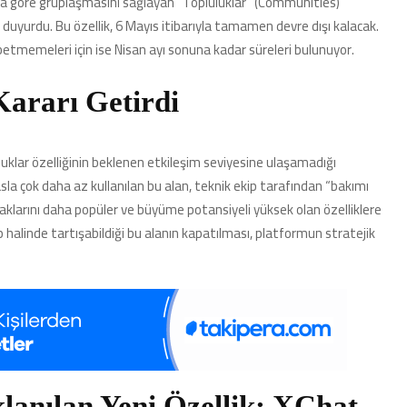
arına göre gruplaşmasını sağlayan “Topluluklar” (Communities)
ı duyurdu. Bu özellik, 6 Mayıs itibarıyla tamamen devre dışı kalacak.
aybetmemeleri için ise Nisan ayı sonuna kadar süreleri bulunuyor.
ararı Getirdi
uklar özelliğinin beklenen etkileşim seviyesine ulaşamadığı
sla çok daha az kullanılan bu alan, teknik ekip tarafından “bakımı
ynaklarını daha popüler ve büyüme potansiyeli yüksek olan özelliklere
p halinde tartışabildiği bu alanın kapatılması, platformun stratejik
lanılan Yeni Özellik: XChat