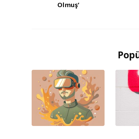
Olmuş’
Popü