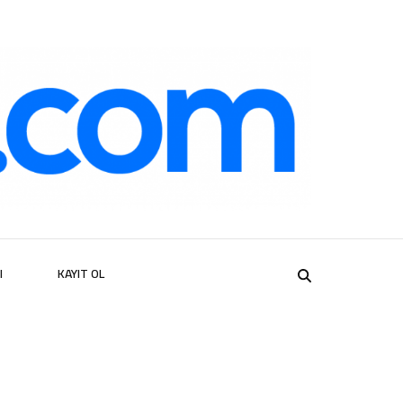
er
I
KAYIT OL