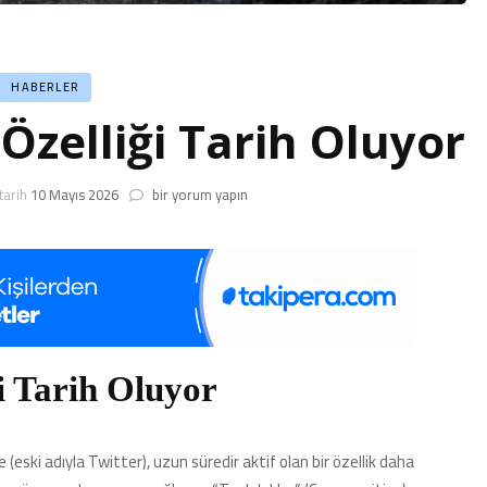
HABERLER
 Özelliği Tarih Oluyor
X’te
tarih
10 Mayıs 2026
bir yorum yapın
Topluluklar
Özelliği
Tarih
Oluyor
için
i Tarih Oluyor
eski adıyla Twitter), uzun süredir aktif olan bir özellik daha