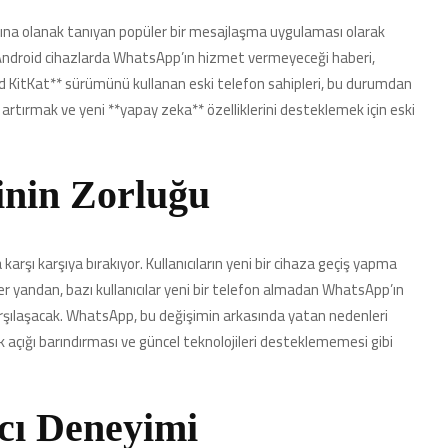
ına olanak tanıyan popüler bir mesajlaşma uygulaması olarak
ki Android cihazlarda WhatsApp’ın hizmet vermeyeceği haberi,
roid KitKat** sürümünü kullanan eski telefon sahipleri, bu durumdan
rtırmak ve yeni **yapay zeka** özelliklerini desteklemek için eski
inin Zorluğu
a karşı karşıya bırakıyor. Kullanıcıların yeni bir cihaza geçiş yapma
Diğer yandan, bazı kullanıcılar yeni bir telefon almadan WhatsApp’ın
şılaşacak. WhatsApp, bu değişimin arkasında yatan nedenleri
k açığı barındırması ve güncel teknolojileri desteklememesi gibi
cı Deneyimi