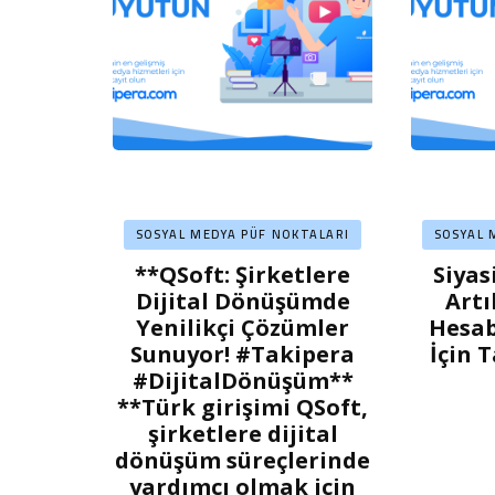
SOSYAL MEDYA PÜF NOKTALARI
SOSYAL 
**QSoft: Şirketlere
Siyas
Dijital Dönüşümde
Artı
Yenilikçi Çözümler
Hesab
Sunuyor! #Takipera
İçin 
#DijitalDönüşüm**
**Türk girişimi QSoft,
şirketlere dijital
dönüşüm süreçlerinde
yardımcı olmak için