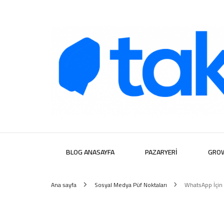
Takipera D
BLOG ANASAYFA
PAZARYERI
GRO
Ana sayfa
Sosyal Medya Püf Noktaları
WhatsApp İçin 