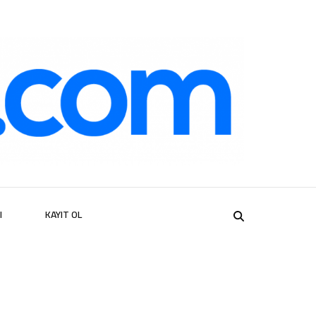
er
I
KAYIT OL