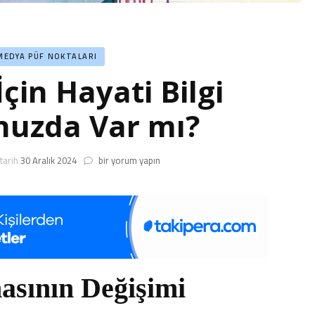
MEDYA PÜF NOKTALARI
in Hayati Bilgi
nuzda Var mı?
WhatsApp
tarih
30 Aralık 2024
bir yorum yapın
İçin
Hayati
Bilgi
Telefonunuzda
Var
mı?
için
sının Değişimi