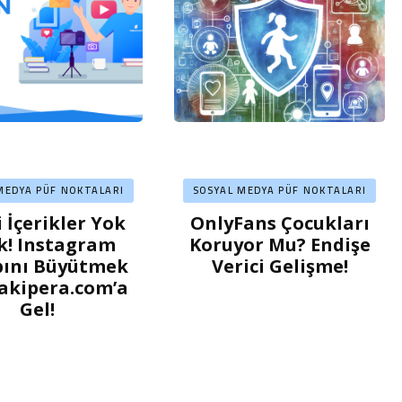
MEDYA PÜF NOKTALARI
SOSYAL MEDYA PÜF NOKTALARI
i İçerikler Yok
OnlyFans Çocukları
k! Instagram
Koruyor Mu? Endişe
ını Büyütmek
Verici Gelişme!
Takipera.com’a
Gel!