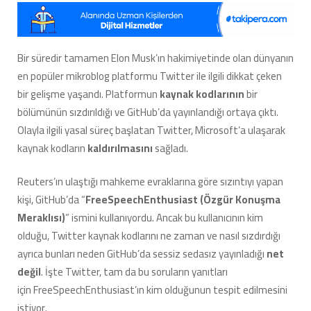
Sızdırıldığı
ve
Herkese
Açık
Bir süredir tamamen Elon Musk’ın hakimiyetinde olan dünyanın
Bir
en popüler mikroblog platformu Twitter ile ilgili dikkat çeken
Şekilde
Paylaşıldığı
bir gelişme yaşandı. Platformun
kaynak kodlarının
bir
Ortaya
bölümünün sızdırıldığı ve GitHub’da yayınlandığı ortaya çıktı.
Çıktı:
Olayla ilgili yasal süreç başlatan Twitter, Microsoft’a ulaşarak
Elon
kaynak kodların
kaldırılmasını
sağladı.
Musk
Dava
Açtı!
Reuters’ın ulaştığı mahkeme evraklarına göre sızıntıyı yapan
için
kişi, GitHub’da “
FreeSpeechEnthusiast (Özgür Konuşma
Meraklısı)
” ismini kullanıyordu. Ancak bu kullanıcının kim
olduğu, Twitter kaynak kodlarını ne zaman ve nasıl sızdırdığı
ayrıca bunları neden GitHub’da sessiz sedasız yayınladığı
net
değil
. İşte Twitter, tam da bu soruların yanıtları
için FreeSpeechEnthusiast’ın kim olduğunun tespit edilmesini
istiyor.