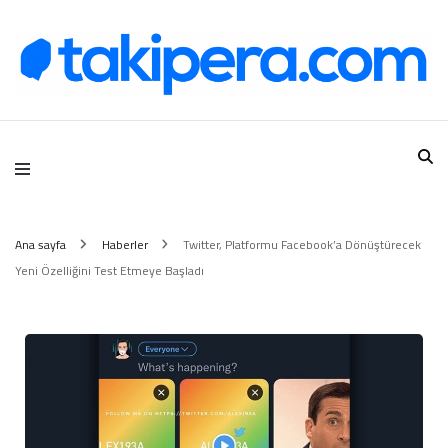
Takipera Dijital Hizmetler
Ana sayfa
Haberler
Twitter, Platformu Facebook’a Dönüştürecek
Yeni Özelliğini Test Etmeye Başladı