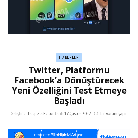
HABERLER
Twitter, Platformu
Facebook’a Dönüştürecek
Yeni Özelliğini Test Etmeye
Başladı
Twitter,
Geliştirici
Takipera Editor
tarih
1 Ağustos 2022
bir yorum yapın
Platformu
Facebook’a
Dönüştürecek
Yeni