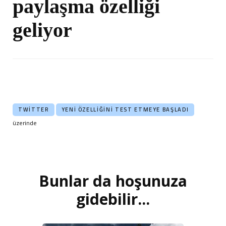
paylaşma özelliği
geliyor
TWITTER
YENI ÖZELLIĞINI TEST ETMEYE BAŞLADI
üzerinde
Bunlar da hoşunuza
Yazı
dolaşımı
gidebilir...