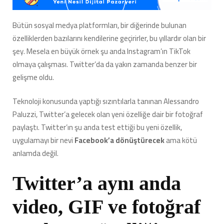
Özelliğini
Test
Bütün sosyal medya platformları, bir diğerinde bulunan
Etmeye
özelliklerden bazılarını kendilerine geçirirler, bu yıllardır olan bir
Başladı
için
şey. Mesela en büyük örnek şu anda Instagram’ın TikTok
olmaya çalışması. Twitter’da da yakın zamanda benzer bir
gelişme oldu.
Teknoloji konusunda yaptığı sızıntılarla tanınan Alessandro
Paluzzi, Twitter’a gelecek olan yeni özelliğe dair bir fotoğraf
paylaştı. Twitter’ın şu anda test ettiği bu yeni özellik,
uygulamayı bir nevi
Facebook’a dönüştürecek
ama kötü
anlamda değil.
Twitter’a aynı anda
video, GIF ve fotoğraf