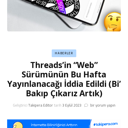
HABERLER
Threads’in “Web”
Sürümünün Bu Hafta
Yayınlanacağı İddia Edildi (Bi’
Bakıp Çıkarız Artık)
Threads’in
Geliştirici
Takipera Editor
tarih
3 Eylül 2023
bir yorum yapın
“Web”
Sürümünün
Bu
Hafta