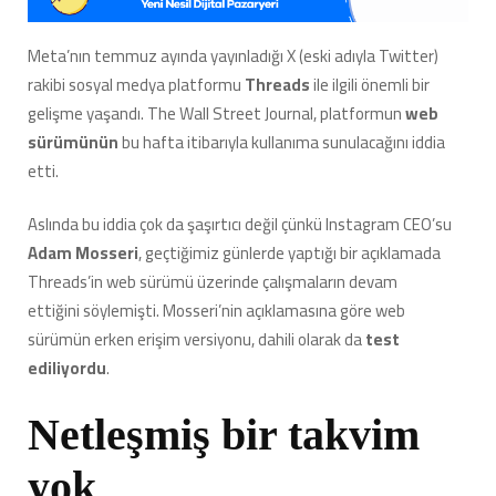
Yayınlanacağı
İddia
Meta’nın temmuz ayında yayınladığı X (eski adıyla Twitter)
Edildi
rakibi sosyal medya platformu
Threads
ile ilgili önemli bir
(Bi’
Bakıp
gelişme yaşandı. The Wall Street Journal, platformun
web
Çıkarız
sürümünün
bu hafta itibarıyla kullanıma sunulacağını iddia
Artık)
etti.
için
Aslında bu iddia çok da şaşırtıcı değil çünkü Instagram CEO’su
Adam Mosseri
, geçtiğimiz günlerde yaptığı bir açıklamada
Threads’in web sürümü üzerinde çalışmaların devam
ettiğini söylemişti. Mosseri’nin açıklamasına göre web
sürümün erken erişim versiyonu, dahili olarak da
test
ediliyordu
.
Netleşmiş bir takvim
yok